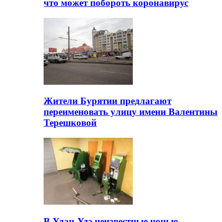
что может побороть коронавирус
Жители Бурятии предлагают
переименовать улицу имени Валентины
Терешковой
В Улан-Удэ неизвестные ночью