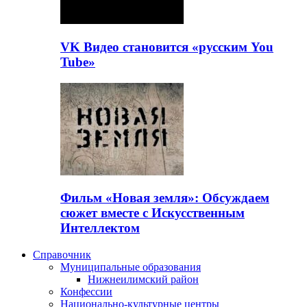
VK Видео становится «русским You
Tube»
Фильм «Новая земля»: Обсуждаем
сюжет вместе с Искусственным
Интеллектом
Справочник
Муниципальные образования
Нижнеилимский район
Конфессии
Национально-культурные центры