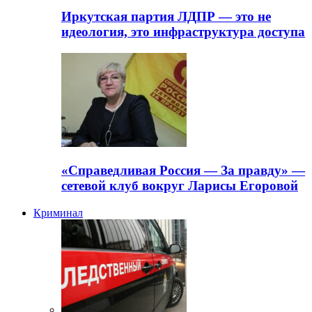
Иркутская партия ЛДПР — это не
идеология, это инфраструктура доступа
«Справедливая Россия — За правду» —
сетевой клуб вокруг Ларисы Егоровой
Криминал