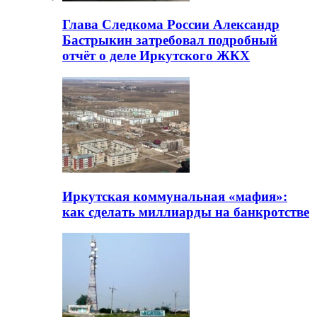
Глава Следкома России Александр
Бастрыкин затребовал подробный
отчёт о деле Иркутского ЖКХ
Иркутская коммунальная «мафия»:
как сделать миллиарды на банкротстве