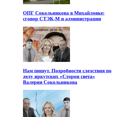
ОПГ Сокольникова в Михайловке:
сговор СТЭК-М и администрации
Нам пишут. Подробности следствия по
делу иркутских «Сторон света»
Валерия Сокольникова