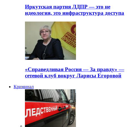
Иркутская партия ЛДПР — это не
идеология, это инфраструктура доступа
«Справедливая Россия — За правду» —
сетевой клуб вокруг Ларисы Егоровой
Криминал