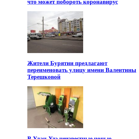
что может побороть коронавирус
Жители Бурятии предлагают
переименовать улицу имени Валентины
Терешковой
В Улан-Удэ неизвестные ночью