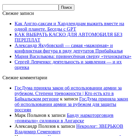
Свежие записи
Как Англо-саксам и Хардлендцам выжить вместе на
одной планете. Беседы с GPT
КАК ВЫБРАТЬ КАСКО ДЛЯ АВТОМОБИЛЯ БЕЗ
ПЕРЕПЛАТ
Александр Якубовский — самая «мажорная» и
конфликтная фигура в ряду депутатов Прибайкалья
Мария Василькова: привнесённая сверху «технократка»
Сергей Левченко: деятельность и заявления — и их
оценка
Свежие комментарии
ГосДума приняла закон об использовании армии за
рубежом. Степени тревожности | Кто есть кто в
Байкальском регионе
к записи
ГосДума приняла закон
об использовании армии за рубежом для защиты
россиян
Марк Полынов
к записи
Банду наркоторговцев
«повязали» силовики в Ангарске
Александр Полозов
к записи
Некролог: ЗВЕРЬКОВ
Владимир Семенович