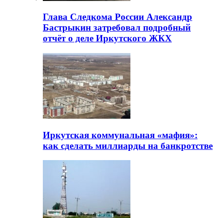
Глава Следкома России Александр
Бастрыкин затребовал подробный
отчёт о деле Иркутского ЖКХ
Иркутская коммунальная «мафия»:
как сделать миллиарды на банкротстве