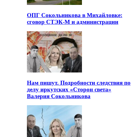
ОПГ Сокольникова в Михайловке:
сговор СТЭК-М и администрации
Нам пишут. Подробности следствия по
делу иркутских «Сторон света»
Валерия Сокольникова