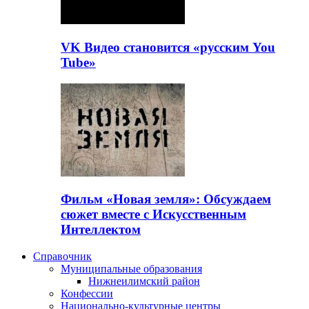
VK Видео становится «русским You
Tube»
Фильм «Новая земля»: Обсуждаем
сюжет вместе с Искусственным
Интеллектом
Справочник
Муниципальные образования
Нижнеилимский район
Конфессии
Национально-культурные центры