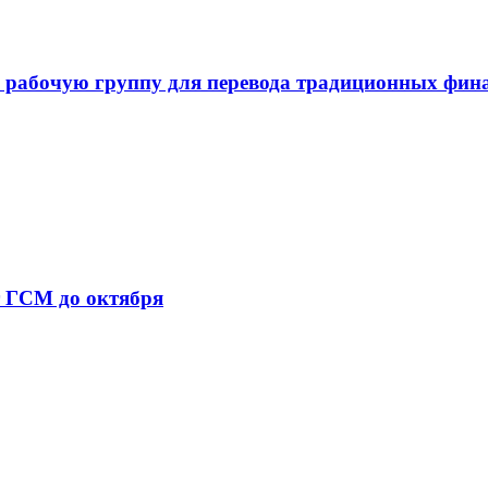
 рабочую группу для перевода традиционных фин
т ГСМ до октября