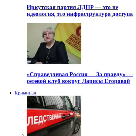
Иркутская партия ЛДПР — это не
идеология, это инфраструктура доступа
«Справедливая Россия — За правду» —
сетевой клуб вокруг Ларисы Егоровой
Криминал