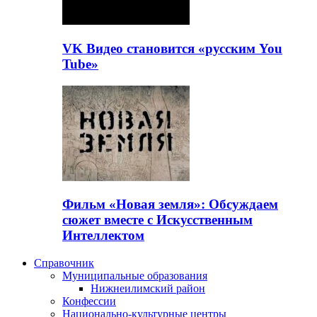
VK Видео становится «русским You
Tube»
Фильм «Новая земля»: Обсуждаем
сюжет вместе с Искусственным
Интеллектом
Справочник
Муниципальные образования
Нижнеилимский район
Конфессии
Национально-культурные центры