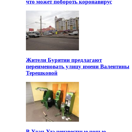
что может побороть коронавирус
Жители Бурятии предлагают
переименовать улицу имени Валентины
Терешковой
В Улан-Удэ неизвестные ночью