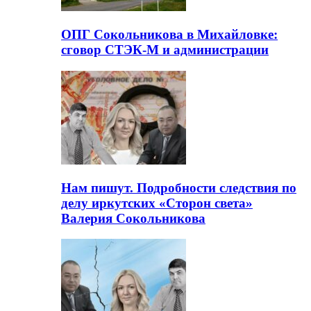
ОПГ Сокольникова в Михайловке:
сговор СТЭК-М и администрации
Нам пишут. Подробности следствия по
делу иркутских «Сторон света»
Валерия Сокольникова