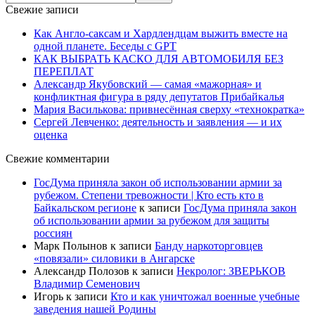
Свежие записи
Как Англо-саксам и Хардлендцам выжить вместе на
одной планете. Беседы с GPT
КАК ВЫБРАТЬ КАСКО ДЛЯ АВТОМОБИЛЯ БЕЗ
ПЕРЕПЛАТ
Александр Якубовский — самая «мажорная» и
конфликтная фигура в ряду депутатов Прибайкалья
Мария Василькова: привнесённая сверху «технократка»
Сергей Левченко: деятельность и заявления — и их
оценка
Свежие комментарии
ГосДума приняла закон об использовании армии за
рубежом. Степени тревожности | Кто есть кто в
Байкальском регионе
к записи
ГосДума приняла закон
об использовании армии за рубежом для защиты
россиян
Марк Полынов
к записи
Банду наркоторговцев
«повязали» силовики в Ангарске
Александр Полозов
к записи
Некролог: ЗВЕРЬКОВ
Владимир Семенович
Игорь
к записи
Кто и как уничтожал военные учебные
заведения нашей Родины