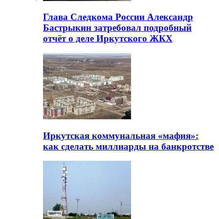
Глава Следкома России Александр
Бастрыкин затребовал подробный
отчёт о деле Иркутского ЖКХ
Иркутская коммунальная «мафия»:
как сделать миллиарды на банкротстве