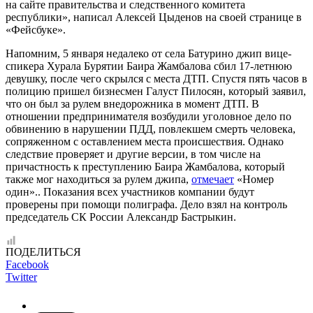
на сайте правительства и следственного комитета
республики», написал Алексей Цыденов на своей странице в
«Фейсбуке».
Напомним, 5 января недалеко от села Батурино джип вице-
спикера Хурала Бурятии Баира Жамбалова сбил 17-летнюю
девушку, после чего скрылся с места ДТП. Спустя пять часов в
полицию пришел бизнесмен Галуст Пилосян, который заявил,
что он был за рулем внедорожника в момент ДТП. В
отношении предпринимателя возбудили уголовное дело по
обвинению в нарушении ПДД, повлекшем смерть человека,
сопряженном с оставлением места происшествия. Однако
следствие проверяет и другие версии, в том числе на
причастность к преступлению Баира Жамбалова, который
также мог находиться за рулем джипа,
отмечает
«Номер
один».. Показания всех участников компании будут
проверены при помощи полиграфа. Дело взял на контроль
председатель СК России Александр Бастрыкин.
ПОДЕЛИТЬСЯ
Facebook
Twitter