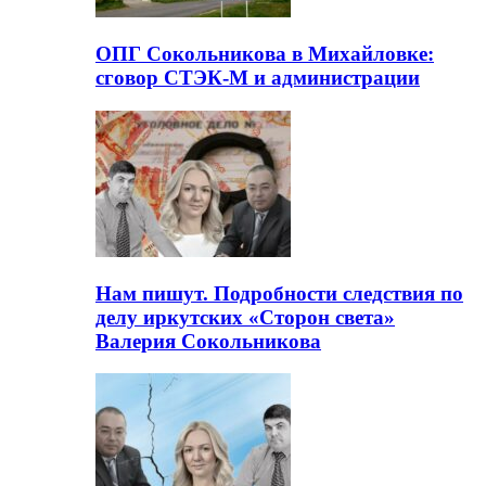
ОПГ Сокольникова в Михайловке:
сговор СТЭК-М и администрации
Нам пишут. Подробности следствия по
делу иркутских «Сторон света»
Валерия Сокольникова