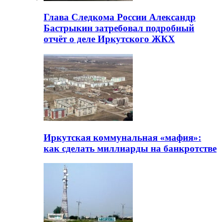
Глава Следкома России Александр
Бастрыкин затребовал подробный
отчёт о деле Иркутского ЖКХ
Иркутская коммунальная «мафия»:
как сделать миллиарды на банкротстве