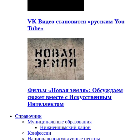
VK Видео становится «русским You
Tube»
Фильм «Новая земля»: Обсуждаем
сюжет вместе с Искусственным
Интеллектом
Справочник
Муниципальные образования
Нижнеилимский район
Конфессии
Национально-культурные центры