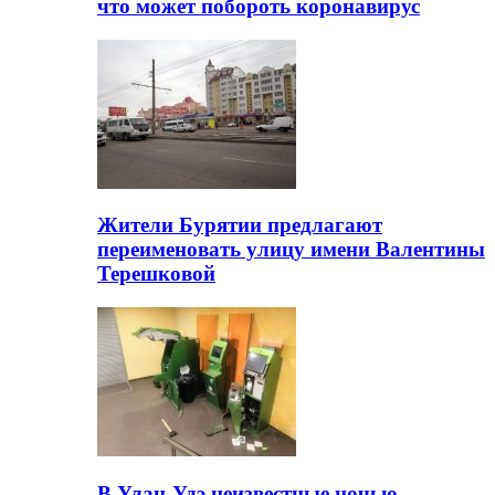
что может побороть коронавирус
Жители Бурятии предлагают
переименовать улицу имени Валентины
Терешковой
В Улан-Удэ неизвестные ночью