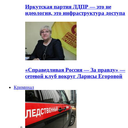
Иркутская партия ЛДПР — это не
идеология, это инфраструктура доступа
«Справедливая Россия — За правду» —
сетевой клуб вокруг Ларисы Егоровой
Криминал