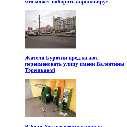
что может побороть коронавирус
Жители Бурятии предлагают
переименовать улицу имени Валентины
Терешковой
В Улан-Удэ неизвестные ночью