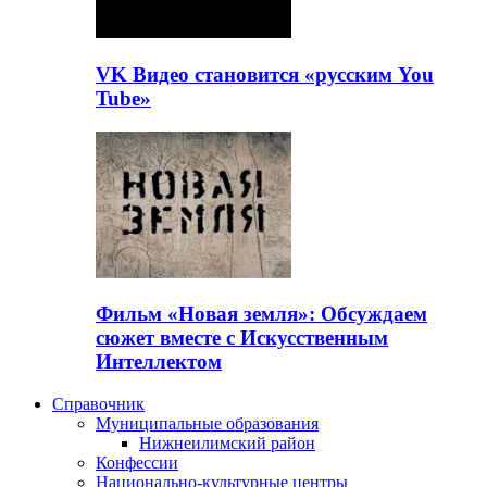
VK Видео становится «русским You
Tube»
Фильм «Новая земля»: Обсуждаем
сюжет вместе с Искусственным
Интеллектом
Справочник
Муниципальные образования
Нижнеилимский район
Конфессии
Национально-культурные центры