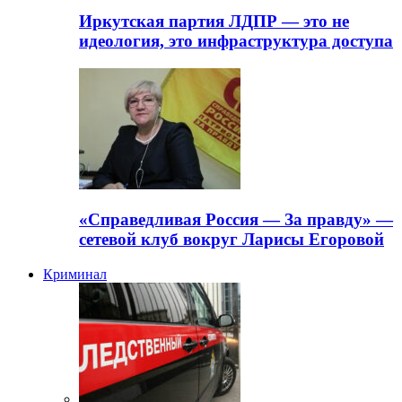
Иркутская партия ЛДПР — это не
идеология, это инфраструктура доступа
«Справедливая Россия — За правду» —
сетевой клуб вокруг Ларисы Егоровой
Криминал