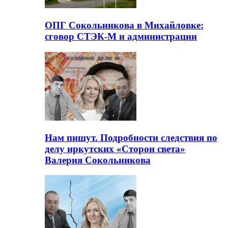
ОПГ Сокольникова в Михайловке:
сговор СТЭК-М и администрации
Нам пишут. Подробности следствия по
делу иркутских «Сторон света»
Валерия Сокольникова