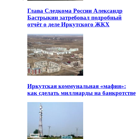
Глава Следкома России Александр
Бастрыкин затребовал подробный
отчёт о деле Иркутского ЖКХ
Иркутская коммунальная «мафия»:
как сделать миллиарды на банкротстве