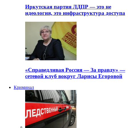
Иркутская партия ЛДПР — это не
идеология, это инфраструктура доступа
«Справедливая Россия — За правду» —
сетевой клуб вокруг Ларисы Егоровой
Криминал