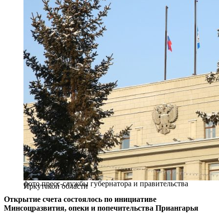
фото пресс-службы губернатора и правительства
Иркутской области
Открытие счета состоялось по инициативе
Минсоцразвития, опеки и попечительства Приангарья