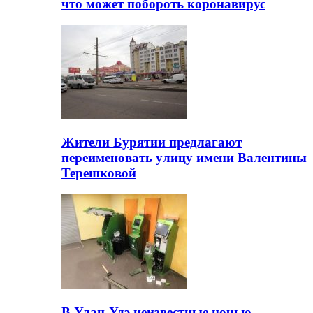
что может побороть коронавирус
Жители Бурятии предлагают
переименовать улицу имени Валентины
Терешковой
В Улан-Удэ неизвестные ночью