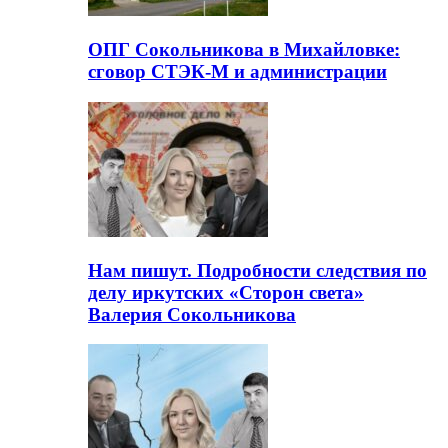
ОПГ Сокольникова в Михайловке:
сговор СТЭК-М и администрации
Нам пишут. Подробности следствия по
делу иркутских «Сторон света»
Валерия Сокольникова