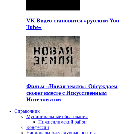
VK Видео становится «русским You
Tube»
Фильм «Новая земля»: Обсуждаем
сюжет вместе с Искусственным
Интеллектом
Справочник
Муниципальные образования
Нижнеилимский район
Конфессии
Национально-культурные центры