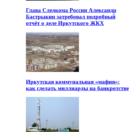
Глава Следкома России Александр
Бастрыкин затребовал подробный
отчёт о деле Иркутского ЖКХ
Иркутская коммунальная «мафия»:
как сделать миллиарды на банкротстве