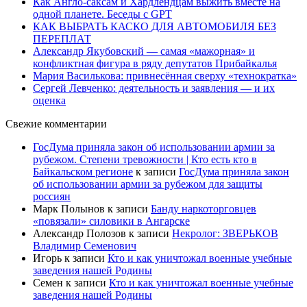
Как Англо-саксам и Хардлендцам выжить вместе на
одной планете. Беседы с GPT
КАК ВЫБРАТЬ КАСКО ДЛЯ АВТОМОБИЛЯ БЕЗ
ПЕРЕПЛАТ
Александр Якубовский — самая «мажорная» и
конфликтная фигура в ряду депутатов Прибайкалья
Мария Василькова: привнесённая сверху «технократка»
Сергей Левченко: деятельность и заявления — и их
оценка
Свежие комментарии
ГосДума приняла закон об использовании армии за
рубежом. Степени тревожности | Кто есть кто в
Байкальском регионе
к записи
ГосДума приняла закон
об использовании армии за рубежом для защиты
россиян
Марк Полынов
к записи
Банду наркоторговцев
«повязали» силовики в Ангарске
Александр Полозов
к записи
Некролог: ЗВЕРЬКОВ
Владимир Семенович
Игорь
к записи
Кто и как уничтожал военные учебные
заведения нашей Родины
Семен
к записи
Кто и как уничтожал военные учебные
заведения нашей Родины