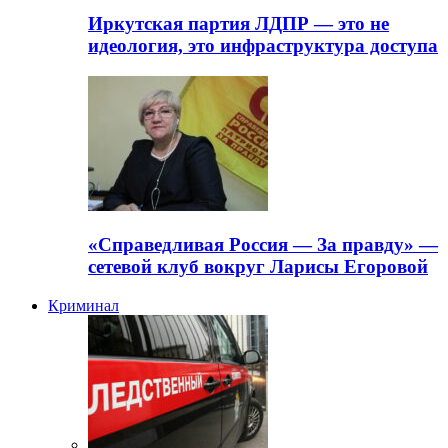
Иркутская партия ЛДПР — это не
идеология, это инфраструктура доступа
«Справедливая Россия — За правду» —
сетевой клуб вокруг Ларисы Егоровой
Криминал