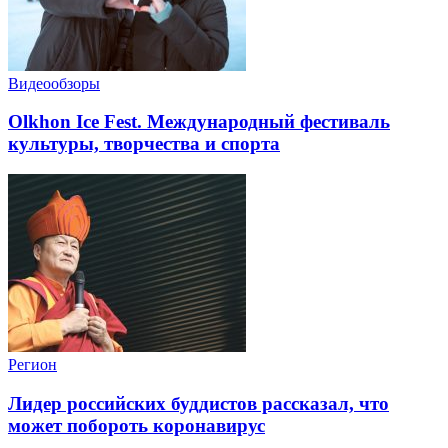
Видеообзоры
Olkhon Ice Fest. Международный фестиваль
культуры, творчества и спорта
Регион
Лидер российских буддистов рассказал, что
может побороть коронавирус