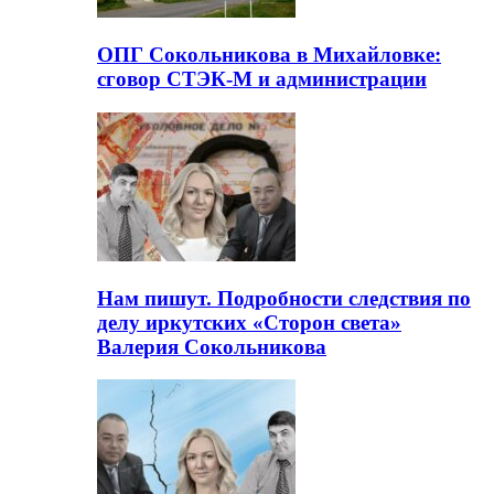
ОПГ Сокольникова в Михайловке:
сговор СТЭК-М и администрации
Нам пишут. Подробности следствия по
делу иркутских «Сторон света»
Валерия Сокольникова