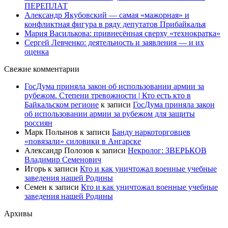
ПЕРЕПЛАТ
Александр Якубовский — самая «мажорная» и
конфликтная фигура в ряду депутатов Прибайкалья
Мария Василькова: привнесённая сверху «технократка»
Сергей Левченко: деятельность и заявления — и их
оценка
Свежие комментарии
ГосДума приняла закон об использовании армии за
рубежом. Степени тревожности | Кто есть кто в
Байкальском регионе
к записи
ГосДума приняла закон
об использовании армии за рубежом для защиты
россиян
Марк Полынов
к записи
Банду наркоторговцев
«повязали» силовики в Ангарске
Александр Полозов
к записи
Некролог: ЗВЕРЬКОВ
Владимир Семенович
Игорь
к записи
Кто и как уничтожал военные учебные
заведения нашей Родины
Семен
к записи
Кто и как уничтожал военные учебные
заведения нашей Родины
Архивы