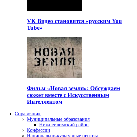
VK Видео становится «русским You
Tube»
Фильм «Новая земля»: Обсуждаем
сюжет вместе с Искусственным
Интеллектом
Справочник
Муниципальные образования
Нижнеилимский район
Конфессии
Национально-культурные центры