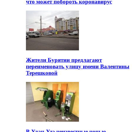
что может побороть коронавирус
Жители Бурятии предлагают
переименовать улицу имени Валентины
Терешковой
В Улан-Удэ неизвестные ночью