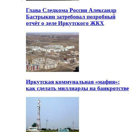
Глава Следкома России Александр
Бастрыкин затребовал подробный
отчёт о деле Иркутского ЖКХ
Иркутская коммунальная «мафия»:
как сделать миллиарды на банкротстве