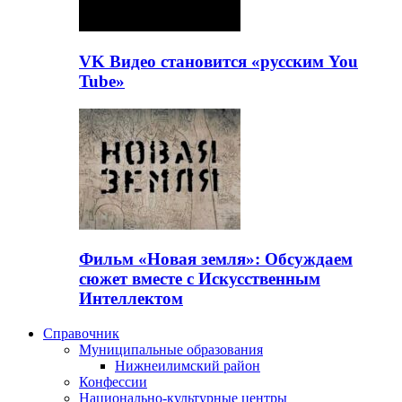
VK Видео становится «русским You
Tube»
Фильм «Новая земля»: Обсуждаем
сюжет вместе с Искусственным
Интеллектом
Справочник
Муниципальные образования
Нижнеилимский район
Конфессии
Национально-культурные центры