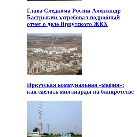
Глава Следкома России Александр
Бастрыкин затребовал подробный
отчёт о деле Иркутского ЖКХ
Иркутская коммунальная «мафия»:
как сделать миллиарды на банкротстве