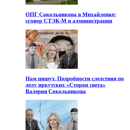
ОПГ Сокольникова в Михайловке:
сговор СТЭК-М и администрации
Нам пишут. Подробности следствия по
делу иркутских «Сторон света»
Валерия Сокольникова