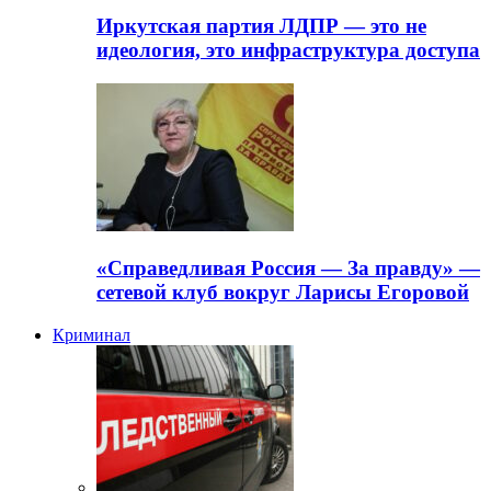
Иркутская партия ЛДПР — это не
идеология, это инфраструктура доступа
«Справедливая Россия — За правду» —
сетевой клуб вокруг Ларисы Егоровой
Криминал