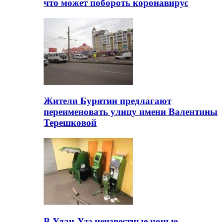
что может побороть коронавирус
Жители Бурятии предлагают
переименовать улицу имени Валентины
Терешковой
В Улан-Удэ неизвестные ночью