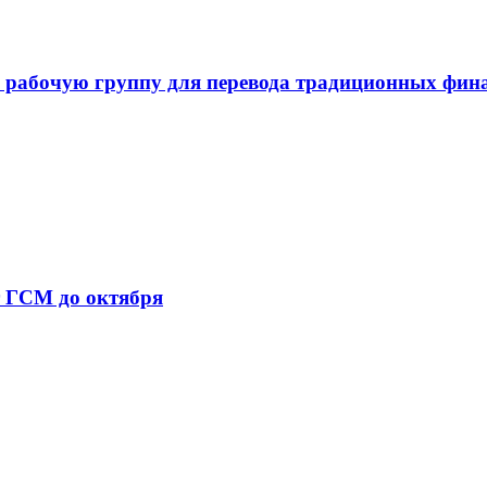
 рабочую группу для перевода традиционных фин
т ГСМ до октября