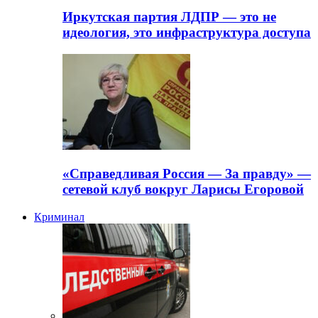
Иркутская партия ЛДПР — это не
идеология, это инфраструктура доступа
«Справедливая Россия — За правду» —
сетевой клуб вокруг Ларисы Егоровой
Криминал