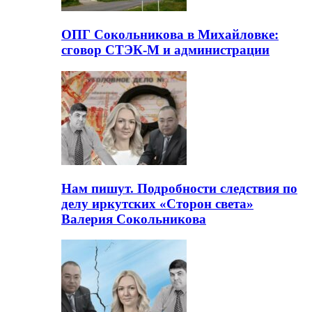
ОПГ Сокольникова в Михайловке:
сговор СТЭК-М и администрации
Нам пишут. Подробности следствия по
делу иркутских «Сторон света»
Валерия Сокольникова