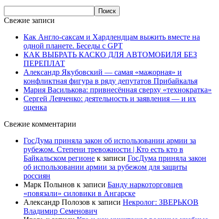
Свежие записи
Как Англо-саксам и Хардлендцам выжить вместе на
одной планете. Беседы с GPT
КАК ВЫБРАТЬ КАСКО ДЛЯ АВТОМОБИЛЯ БЕЗ
ПЕРЕПЛАТ
Александр Якубовский — самая «мажорная» и
конфликтная фигура в ряду депутатов Прибайкалья
Мария Василькова: привнесённая сверху «технократка»
Сергей Левченко: деятельность и заявления — и их
оценка
Свежие комментарии
ГосДума приняла закон об использовании армии за
рубежом. Степени тревожности | Кто есть кто в
Байкальском регионе
к записи
ГосДума приняла закон
об использовании армии за рубежом для защиты
россиян
Марк Полынов
к записи
Банду наркоторговцев
«повязали» силовики в Ангарске
Александр Полозов
к записи
Некролог: ЗВЕРЬКОВ
Владимир Семенович