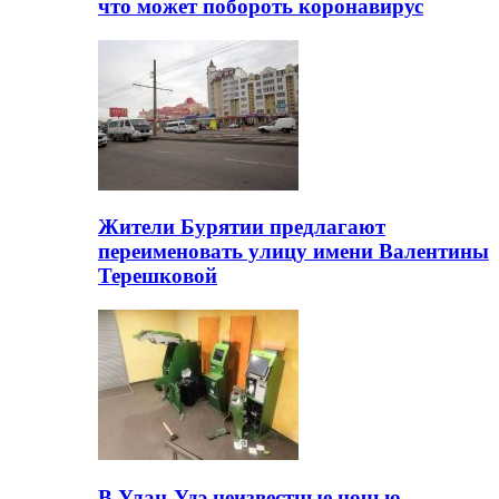
что может побороть коронавирус
Жители Бурятии предлагают
переименовать улицу имени Валентины
Терешковой
В Улан-Удэ неизвестные ночью