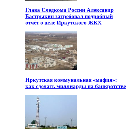
Глава Следкома России Александр
Бастрыкин затребовал подробный
отчёт о деле Иркутского ЖКХ
Иркутская коммунальная «мафия»:
как сделать миллиарды на банкротстве