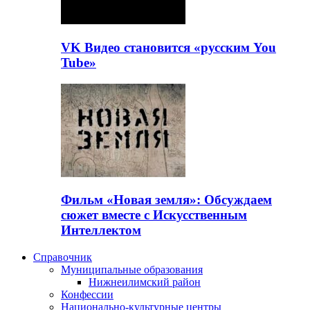
VK Видео становится «русским You
Tube»
Фильм «Новая земля»: Обсуждаем
сюжет вместе с Искусственным
Интеллектом
Справочник
Муниципальные образования
Нижнеилимский район
Конфессии
Национально-культурные центры