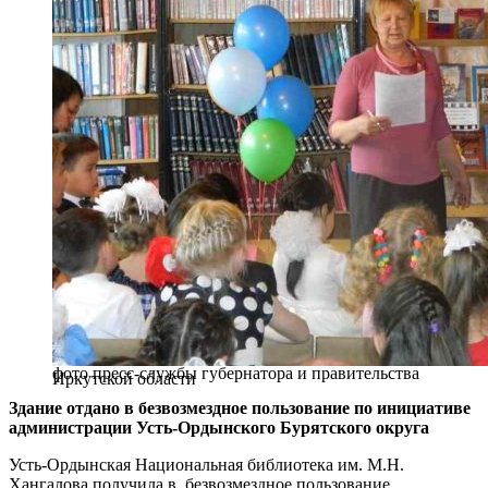
фото пресс-службы губернатора и правительства
Иркутской области
Здание отдано в безвозмездное пользование по инициативе
администрации Усть-Ордынского Бурятского округа
Усть-Ордынская Национальная библиотека им. М.Н.
Хангалова получила в безвозмездное пользование