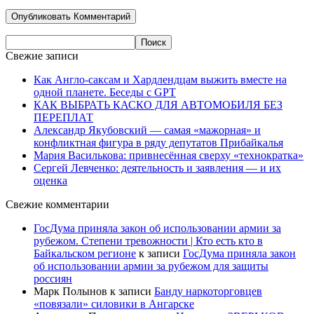
Свежие записи
Как Англо-саксам и Хардлендцам выжить вместе на
одной планете. Беседы с GPT
КАК ВЫБРАТЬ КАСКО ДЛЯ АВТОМОБИЛЯ БЕЗ
ПЕРЕПЛАТ
Александр Якубовский — самая «мажорная» и
конфликтная фигура в ряду депутатов Прибайкалья
Мария Василькова: привнесённая сверху «технократка»
Сергей Левченко: деятельность и заявления — и их
оценка
Свежие комментарии
ГосДума приняла закон об использовании армии за
рубежом. Степени тревожности | Кто есть кто в
Байкальском регионе
к записи
ГосДума приняла закон
об использовании армии за рубежом для защиты
россиян
Марк Полынов
к записи
Банду наркоторговцев
«повязали» силовики в Ангарске