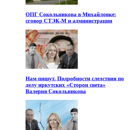
ОПГ Сокольникова в Михайловке:
сговор СТЭК-М и администрации
Нам пишут. Подробности следствия по
делу иркутских «Сторон света»
Валерия Сокольникова