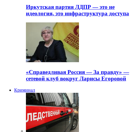
Иркутская партия ЛДПР — это не
идеология, это инфраструктура доступа
«Справедливая Россия — За правду» —
сетевой клуб вокруг Ларисы Егоровой
Криминал