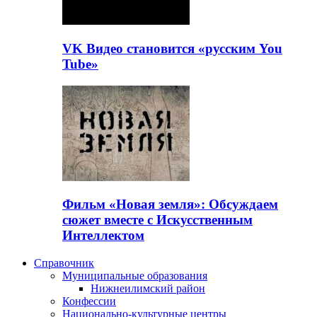
VK Видео становится «русским You
Tube»
Фильм «Новая земля»: Обсуждаем
сюжет вместе с Искусственным
Интеллектом
Справочник
Муниципальные образования
Нижнеилимский район
Конфессии
Национально-культурные центры