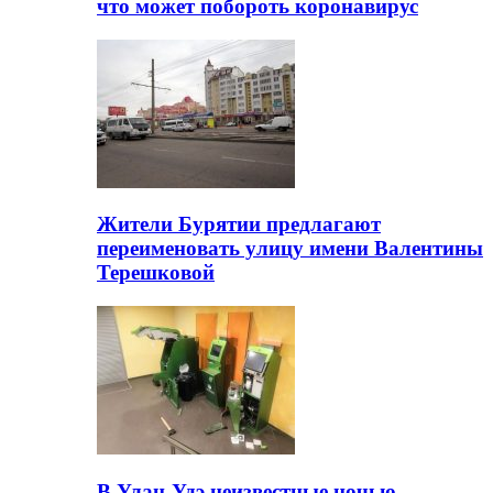
что может побороть коронавирус
Жители Бурятии предлагают
переименовать улицу имени Валентины
Терешковой
В Улан-Удэ неизвестные ночью