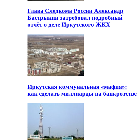
Глава Следкома России Александр
Бастрыкин затребовал подробный
отчёт о деле Иркутского ЖКХ
Иркутская коммунальная «мафия»:
как сделать миллиарды на банкротстве