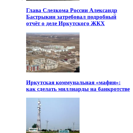
Глава Следкома России Александр
Бастрыкин затребовал подробный
отчёт о деле Иркутского ЖКХ
Иркутская коммунальная «мафия»:
как сделать миллиарды на банкротстве