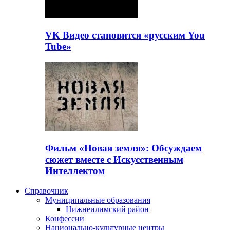
VK Видео становится «русским You
Tube»
Фильм «Новая земля»: Обсуждаем
сюжет вместе с Искусственным
Интеллектом
Справочник
Муниципальные образования
Нижнеилимский район
Конфессии
Национально-культурные центры