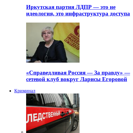
Иркутская партия ЛДПР — это не
идеология, это инфраструктура доступа
«Справедливая Россия — За правду» —
сетевой клуб вокруг Ларисы Егоровой
Криминал