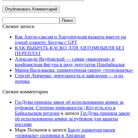
Свежие записи
Как Англо-саксам и Хардлендцам выжить вместе на
одной планете. Беседы с GPT
КАК ВЫБРАТЬ КАСКО ДЛЯ АВТОМОБИЛЯ БЕЗ
ПЕРЕПЛАТ
Александр Якубовский — самая «мажорная» и
конфликтная фигура в ряду депутатов Прибайкалья
Мария Василькова: привнесённая сверху «технократка»
Сергей Левченко: деятельность и заявления — и их
оценка
Свежие комментарии
ГосДума приняла закон об использовании армии за
рубежом. Степени тревожности | Кто есть кто в
Байкальском регионе
к записи
ГосДума приняла закон
об использовании армии за рубежом для защиты
россиян
Марк Полынов
к записи
Банду наркоторговцев
«повязали» силовики в Ангарске