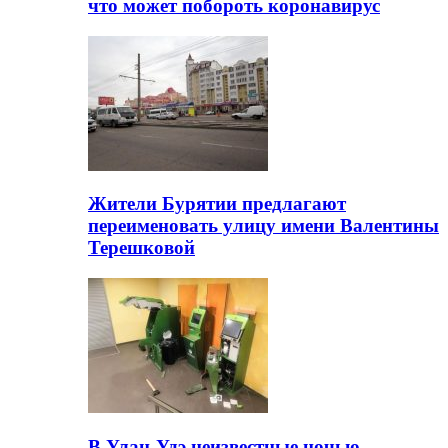
что может побороть коронавирус
Жители Бурятии предлагают
переименовать улицу имени Валентины
Терешковой
В Улан-Удэ неизвестные ночью