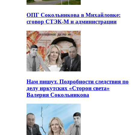
ОПГ Сокольникова в Михайловке:
сговор СТЭК-М и администрации
Нам пишут. Подробности следствия по
делу иркутских «Сторон света»
Валерия Сокольникова