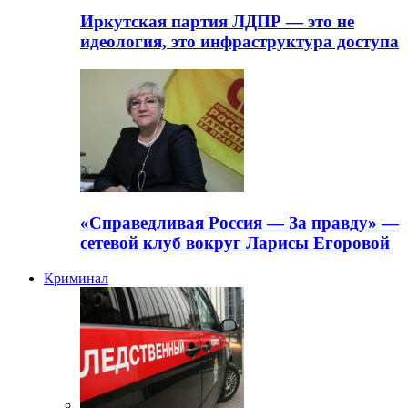
Иркутская партия ЛДПР — это не
идеология, это инфраструктура доступа
«Справедливая Россия — За правду» —
сетевой клуб вокруг Ларисы Егоровой
Криминал