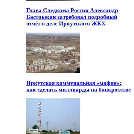
Глава Следкома России Александр
Бастрыкин затребовал подробный
отчёт о деле Иркутского ЖКХ
Иркутская коммунальная «мафия»:
как сделать миллиарды на банкротстве