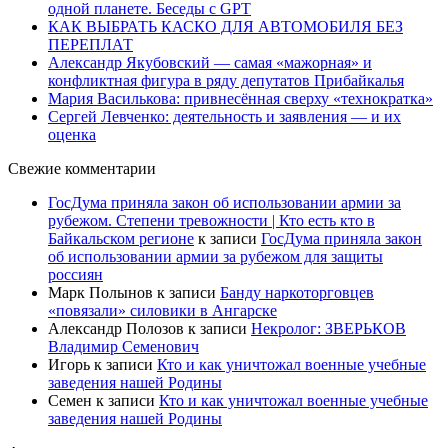
одной планете. Беседы с GPT
КАК ВЫБРАТЬ КАСКО ДЛЯ АВТОМОБИЛЯ БЕЗ
ПЕРЕПЛАТ
Александр Якубовский — самая «мажорная» и
конфликтная фигура в ряду депутатов Прибайкалья
Мария Василькова: привнесённая сверху «технократка»
Сергей Левченко: деятельность и заявления — и их
оценка
Свежие комментарии
ГосДума приняла закон об использовании армии за
рубежом. Степени тревожности | Кто есть кто в
Байкальском регионе
к записи
ГосДума приняла закон
об использовании армии за рубежом для защиты
россиян
Марк Полынов
к записи
Банду наркоторговцев
«повязали» силовики в Ангарске
Александр Полозов
к записи
Некролог: ЗВЕРЬКОВ
Владимир Семенович
Игорь
к записи
Кто и как уничтожал военные учебные
заведения нашей Родины
Семен
к записи
Кто и как уничтожал военные учебные
заведения нашей Родины