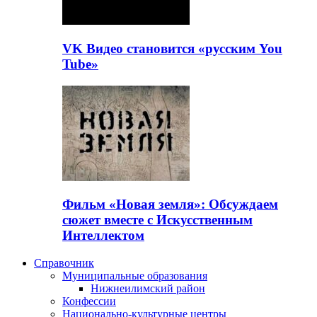
VK Видео становится «русским You
Tube»
Фильм «Новая земля»: Обсуждаем
сюжет вместе с Искусственным
Интеллектом
Справочник
Муниципальные образования
Нижнеилимский район
Конфессии
Национально-культурные центры