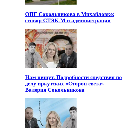
ОПГ Сокольникова в Михайловке:
сговор СТЭК-М и администрации
Нам пишут. Подробности следствия по
делу иркутских «Сторон света»
Валерия Сокольникова