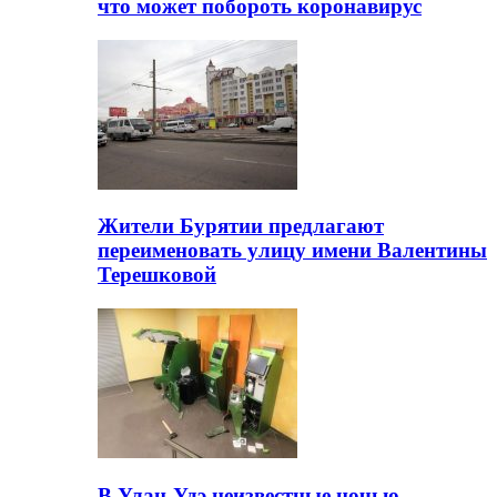
что может побороть коронавирус
Жители Бурятии предлагают
переименовать улицу имени Валентины
Терешковой
В Улан-Удэ неизвестные ночью