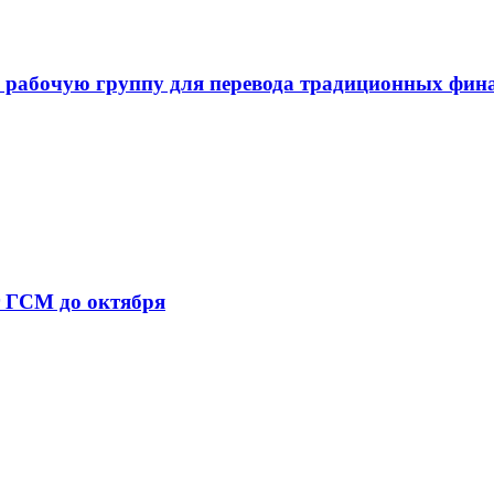
 рабочую группу для перевода традиционных фин
т ГСМ до октября