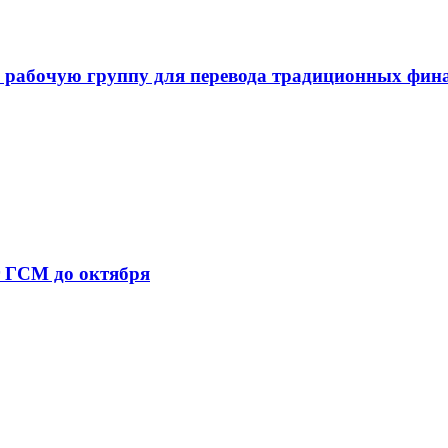
 рабочую группу для перевода традиционных фин
т ГСМ до октября