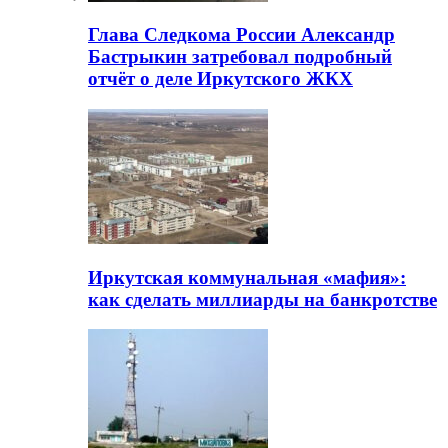
Глава Следкома России Александр
Бастрыкин затребовал подробный
отчёт о деле Иркутского ЖКХ
Иркутская коммунальная «мафия»:
как сделать миллиарды на банкротстве