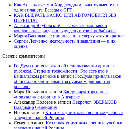
Как Англо-саксам и Хардлендцам выжить вместе на
одной планете. Беседы с GPT
КАК ВЫБРАТЬ КАСКО ДЛЯ АВТОМОБИЛЯ БЕЗ
ПЕРЕПЛАТ
Александр Якубовский — самая «мажорная» и
конфликтная фигура в ряду депутатов Прибайкалья
Мария Василькова: привнесённая сверху «технократка»
Сергей Левченко: деятельность и заявления — и их
оценка
Свежие комментарии
ГосДума приняла закон об использовании армии за
рубежом. Степени тревожности | Кто есть кто в
Байкальском регионе
к записи
ГосДума приняла закон
об использовании армии за рубежом для защиты
россиян
Марк Полынов
к записи
Банду наркоторговцев
«повязали» силовики в Ангарске
Александр Полозов
к записи
Некролог: ЗВЕРЬКОВ
Владимир Семенович
Игорь
к записи
Кто и как уничтожал военные учебные
заведения нашей Родины
Семен
к записи
Кто и как уничтожал военные учебные
заведения нашей Родины