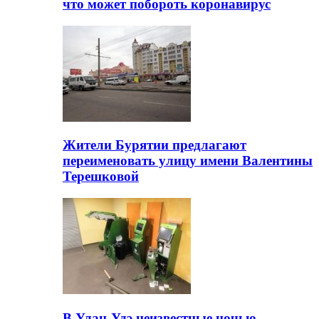
что может побороть коронавирус
Жители Бурятии предлагают
переименовать улицу имени Валентины
Терешковой
В Улан-Удэ неизвестные ночью