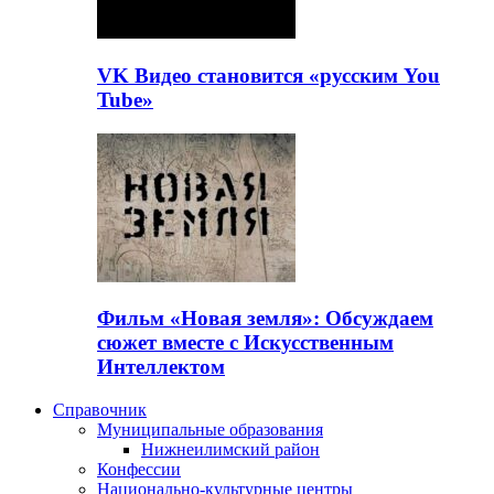
VK Видео становится «русским You
Tube»
Фильм «Новая земля»: Обсуждаем
сюжет вместе с Искусственным
Интеллектом
Справочник
Муниципальные образования
Нижнеилимский район
Конфессии
Национально-культурные центры