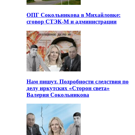
ОПГ Сокольникова в Михайловке:
сговор СТЭК-М и администрации
Нам пишут. Подробности следствия по
делу иркутских «Сторон света»
Валерия Сокольникова