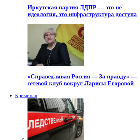
Иркутская партия ЛДПР — это не
идеология, это инфраструктура доступа
«Справедливая Россия — За правду» —
сетевой клуб вокруг Ларисы Егоровой
Криминал