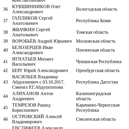
Константинович
КУВШИННИКОВ Олег
36
Вологодская область
Александрович
ГАПЛИКОВ Сергей
37
Республика Коми
Анатольевич
ЖВАЧКИН Сергей
38
Томская область
Анатольевич
39
ВОРОБЬЁВ Андрей Юрьевич
Московская область
БЕЛОЗЕРЦЕВ Иван
40
Пензенская область
Александрович
ИГНАТЬЕВ Михаил
41
Чувашская Республика
Васильевич
42
БЕРГ Юрий Александрович
Оренбургская область
ВАСИЛЬЕВ Владимир
43
Абдуалиевич с 03.10.2017.
Республика Дагестан
Сменил Р.Г.Абдулатипова
АЛИХАНОВ Антон
Калининградская
44
Андреевич
область
ТЕМРЕЗОВ Рашид
Карачаево-Черкесская
45
Бориспиевич
Республика
ОСТРОВСКИЙ Алексей
46
Смоленская область
Владимирович
ЕВСТИФЕЕВ Александр