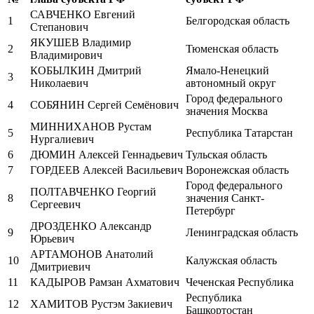
САВЧЕНКО Евгений
1
Белгородская область
Степанович
ЯКУШЕВ Владимир
2
Тюменская область
Владимирович
КОБЫЛКИН Дмитрий
Ямало-Ненецкий
3
Николаевич
автономный округ
Город федерального
4
СОБЯНИН Сергей Семёнович
значения Москва
МИННИХАНОВ Рустам
5
Республика Татарстан
Нургалиевич
6
ДЮМИН Алексей Геннадьевич
Тульская область
7
ГОРДЕЕВ Алексей Васильевич
Воронежская область
Город федерального
ПОЛТАВЧЕНКО Георгий
8
значения Санкт-
Сергеевич
Петербург
ДРОЗДЕНКО Александр
9
Ленинградская область
Юрьевич
АРТАМОНОВ Анатолий
10
Калужская область
Дмитриевич
11
КАДЫРОВ Рамзан Ахматович
Чеченская Республика
Республика
12
ХАМИТОВ Рустэм Закиевич
Башкортостан