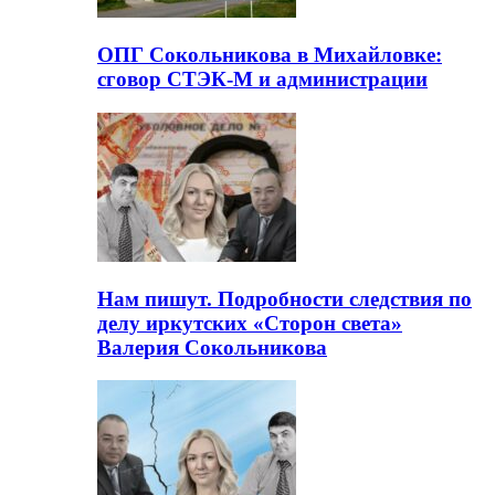
ОПГ Сокольникова в Михайловке:
сговор СТЭК-М и администрации
Нам пишут. Подробности следствия по
делу иркутских «Сторон света»
Валерия Сокольникова