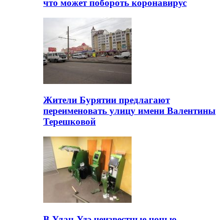
что может побороть коронавирус
Жители Бурятии предлагают
переименовать улицу имени Валентины
Терешковой
В Улан-Удэ неизвестные ночью