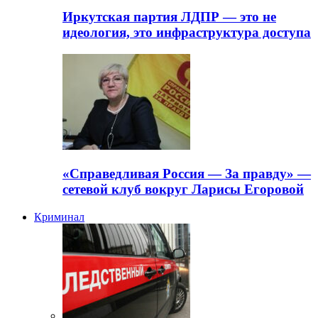
Иркутская партия ЛДПР — это не
идеология, это инфраструктура доступа
«Справедливая Россия — За правду» —
сетевой клуб вокруг Ларисы Егоровой
Криминал