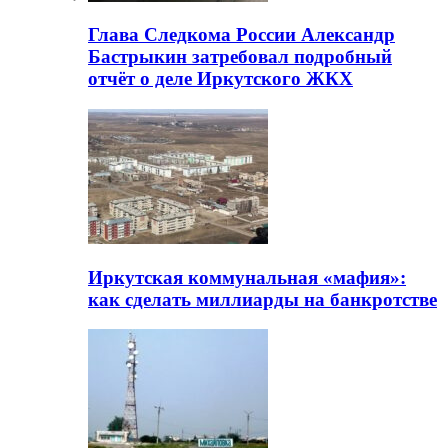
Глава Следкома России Александр
Бастрыкин затребовал подробный
отчёт о деле Иркутского ЖКХ
Иркутская коммунальная «мафия»:
как сделать миллиарды на банкротстве