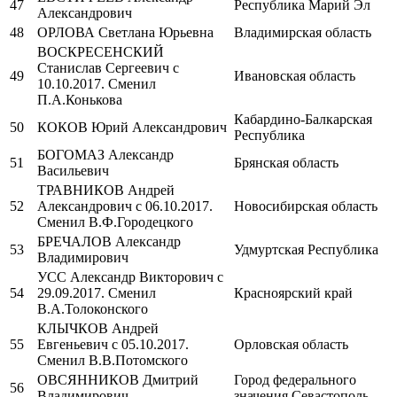
47
Республика Марий Эл
Александрович
48
ОРЛОВА Светлана Юрьевна
Владимирская область
ВОСКРЕСЕНСКИЙ
Станислав Сергеевич с
49
Ивановская область
10.10.2017. Сменил
П.А.Конькова
Кабардино-Балкарская
50
КОКОВ Юрий Александрович
Республика
БОГОМАЗ Александр
51
Брянская область
Васильевич
ТРАВНИКОВ Андрей
52
Александрович с 06.10.2017.
Новосибирская область
Сменил В.Ф.Городецкого
БРЕЧАЛОВ Александр
53
Удмуртская Республика
Владимирович
УСС Александр Викторович с
54
29.09.2017. Сменил
Красноярский край
В.А.Толоконского
КЛЫЧКОВ Андрей
55
Евгеньевич с 05.10.2017.
Орловская область
Сменил В.В.Потомского
ОВСЯННИКОВ Дмитрий
Город федерального
56
Владимирович
значения Севастополь