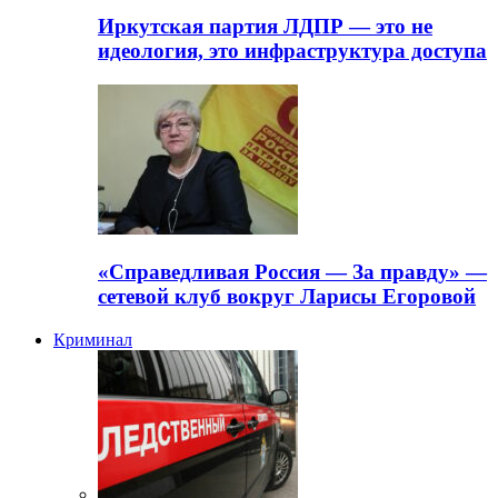
Иркутская партия ЛДПР — это не
идеология, это инфраструктура доступа
«Справедливая Россия — За правду» —
сетевой клуб вокруг Ларисы Егоровой
Криминал