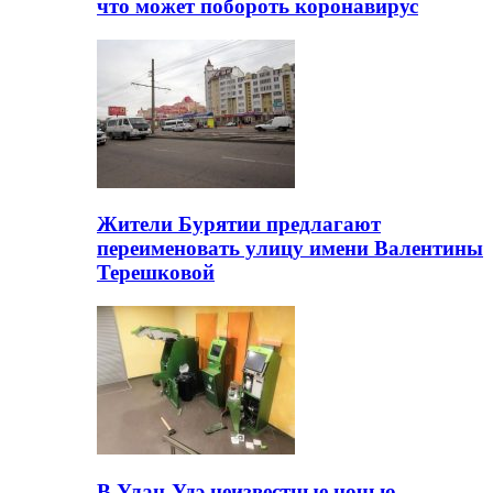
что может побороть коронавирус
Жители Бурятии предлагают
переименовать улицу имени Валентины
Терешковой
В Улан-Удэ неизвестные ночью