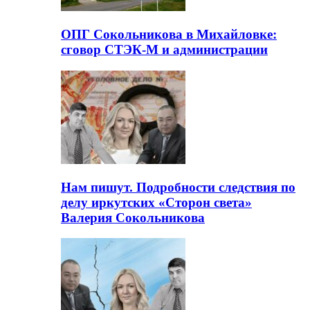
ОПГ Сокольникова в Михайловке:
сговор СТЭК-М и администрации
Нам пишут. Подробности следствия по
делу иркутских «Сторон света»
Валерия Сокольникова