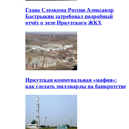
Глава Следкома России Александр
Бастрыкин затребовал подробный
отчёт о деле Иркутского ЖКХ
Иркутская коммунальная «мафия»:
как сделать миллиарды на банкротстве