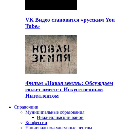
VK Видео становится «русским You
Tube»
Фильм «Новая земля»: Обсуждаем
сюжет вместе с Искусственным
Интеллектом
Справочник
Муниципальные образования
Нижнеилимский район
Конфессии
Национально-культурные центры