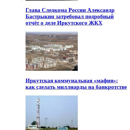
Глава Следкома России Александр
Бастрыкин затребовал подробный
отчёт о деле Иркутского ЖКХ
Иркутская коммунальная «мафия»:
как сделать миллиарды на банкротстве