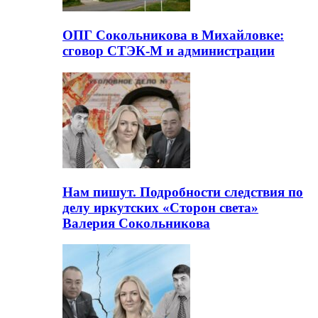
ОПГ Сокольникова в Михайловке:
сговор СТЭК-М и администрации
Нам пишут. Подробности следствия по
делу иркутских «Сторон света»
Валерия Сокольникова