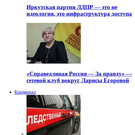
Иркутская партия ЛДПР — это не
идеология, это инфраструктура доступа
«Справедливая Россия — За правду» —
сетевой клуб вокруг Ларисы Егоровой
Криминал