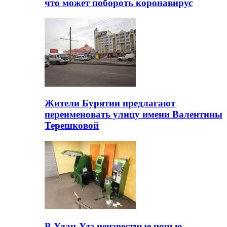
что может побороть коронавирус
Жители Бурятии предлагают
переименовать улицу имени Валентины
Терешковой
В Улан-Удэ неизвестные ночью