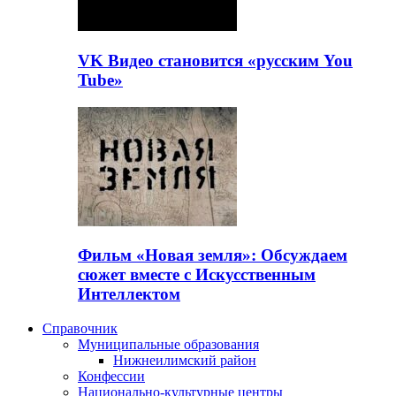
VK Видео становится «русским You
Tube»
Фильм «Новая земля»: Обсуждаем
сюжет вместе с Искусственным
Интеллектом
Справочник
Муниципальные образования
Нижнеилимский район
Конфессии
Национально-культурные центры