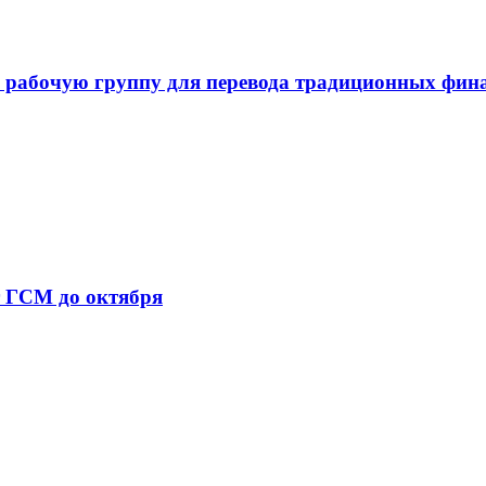
 рабочую группу для перевода традиционных фин
т ГСМ до октября