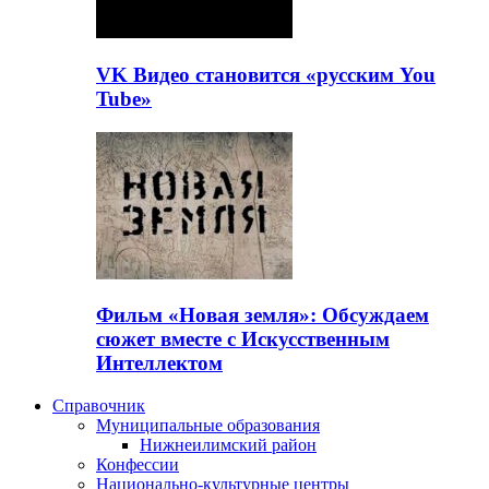
VK Видео становится «русским You
Tube»
Фильм «Новая земля»: Обсуждаем
сюжет вместе с Искусственным
Интеллектом
Справочник
Муниципальные образования
Нижнеилимский район
Конфессии
Национально-культурные центры