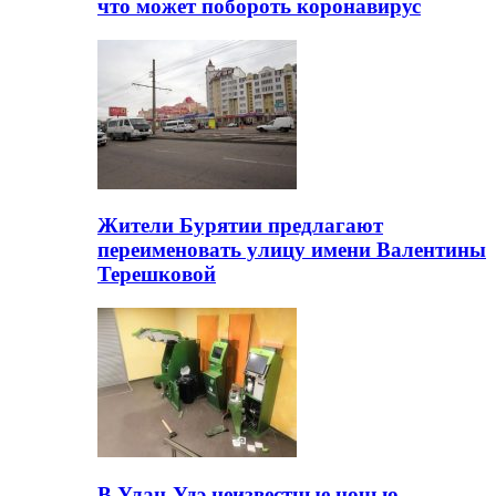
что может побороть коронавирус
Жители Бурятии предлагают
переименовать улицу имени Валентины
Терешковой
В Улан-Удэ неизвестные ночью