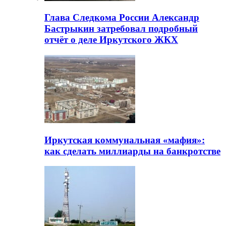
Глава Следкома России Александр
Бастрыкин затребовал подробный
отчёт о деле Иркутского ЖКХ
Иркутская коммунальная «мафия»:
как сделать миллиарды на банкротстве