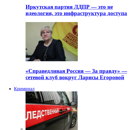
Иркутская партия ЛДПР — это не
идеология, это инфраструктура доступа
«Справедливая Россия — За правду» —
сетевой клуб вокруг Ларисы Егоровой
Криминал