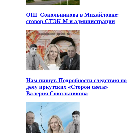
ОПГ Сокольникова в Михайловке:
сговор СТЭК-М и администрации
Нам пишут. Подробности следствия по
делу иркутских «Сторон света»
Валерия Сокольникова