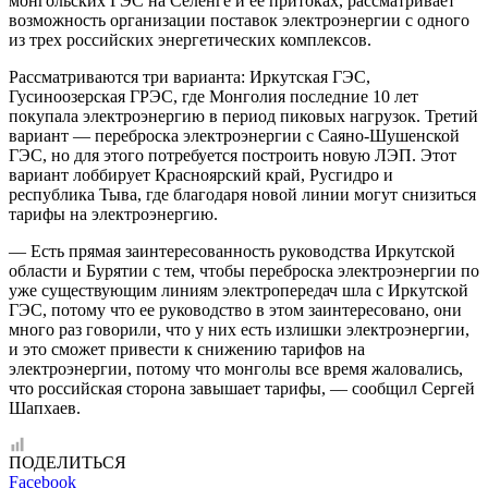
монгольских ГЭС на Селенге и ее притоках, рассматривает
возможность организации поставок электроэнергии с одного
из трех российских энергетических комплексов.
Рассматриваются три варианта: Иркутская ГЭС,
Гусиноозерская ГРЭС, где Монголия последние 10 лет
покупала электроэнергию в период пиковых нагрузок. Третий
вариант — переброска электроэнергии с Саяно-Шушенской
ГЭС, но для этого потребуется построить новую ЛЭП. Этот
вариант лоббирует Красноярский край, Русгидро и
республика Тыва, где благодаря новой линии могут снизиться
тарифы на электроэнергию.
— Есть прямая заинтересованность руководства Иркутской
области и Бурятии с тем, чтобы переброска электроэнергии по
уже существующим линиям электропередач шла с Иркутской
ГЭС, потому что ее руководство в этом заинтересовано, они
много раз говорили, что у них есть излишки электроэнергии,
и это сможет привести к снижению тарифов на
электроэнергии, потому что монголы все время жаловались,
что российская сторона завышает тарифы, — сообщил Сергей
Шапхаев.
ПОДЕЛИТЬСЯ
Facebook