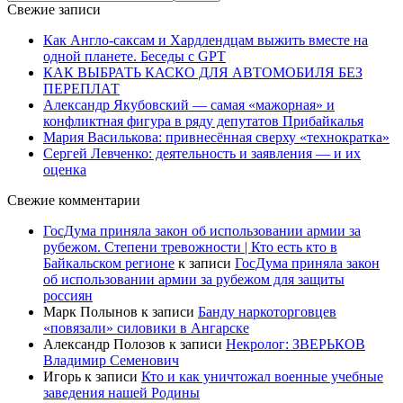
Свежие записи
Как Англо-саксам и Хардлендцам выжить вместе на
одной планете. Беседы с GPT
КАК ВЫБРАТЬ КАСКО ДЛЯ АВТОМОБИЛЯ БЕЗ
ПЕРЕПЛАТ
Александр Якубовский — самая «мажорная» и
конфликтная фигура в ряду депутатов Прибайкалья
Мария Василькова: привнесённая сверху «технократка»
Сергей Левченко: деятельность и заявления — и их
оценка
Свежие комментарии
ГосДума приняла закон об использовании армии за
рубежом. Степени тревожности | Кто есть кто в
Байкальском регионе
к записи
ГосДума приняла закон
об использовании армии за рубежом для защиты
россиян
Марк Полынов
к записи
Банду наркоторговцев
«повязали» силовики в Ангарске
Александр Полозов
к записи
Некролог: ЗВЕРЬКОВ
Владимир Семенович
Игорь
к записи
Кто и как уничтожал военные учебные
заведения нашей Родины