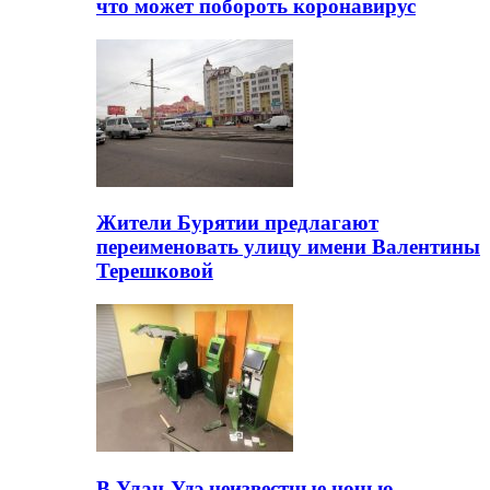
что может побороть коронавирус
Жители Бурятии предлагают
переименовать улицу имени Валентины
Терешковой
В Улан-Удэ неизвестные ночью