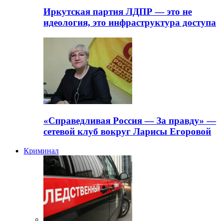
Иркутская партия ЛДПР — это не
идеология, это инфраструктура доступа
«Справедливая Россия — За правду» —
сетевой клуб вокруг Ларисы Егоровой
Криминал