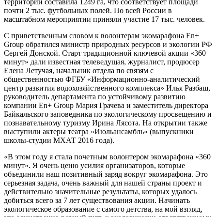
территории составила 1249 га, что соответствует площади
почти 2 тыс. футбольных полей. По всей России в
масштабном мероприятии приняли участие 17 тыс. человек.
С приветственным словом к волонтерам экомарафона En+
Group обратился министр природных ресурсов и экологии РФ
Сергей Донской. Старт традиционной ключевой акции «360
минут» дали известная телеведущая, журналист, продюсер
Елена Летучая, начальник отдела по связям с
общественностью ФГБУ «Информационно-аналитический
центр развития водохозяйственного комплекса» Илья Разбаш,
руководитель департамента по устойчивому развитию
компании En+ Group Мария Грачева и заместитель директора
Байкальского заповедника по экологическому просвещению и
познавательному туризму Ирина Лясота. На открытии также
выступили актеры театра «Июльансамбль» (выпускники
школы-студии МХАТ 2016 года).
«В этом году я стала почетным волонтером экомарафона «360
минут». Я очень ценю усилия организаторов, которые
объединили наш позитивный заряд вокруг экомарафона. Это
серьезная задача, очень важный для нашей страны проект и
действительно значительные результаты, которых удалось
добиться всего за 7 лет существования акции. Начинать
экологическое образование с самого детства, на мой взгляд,