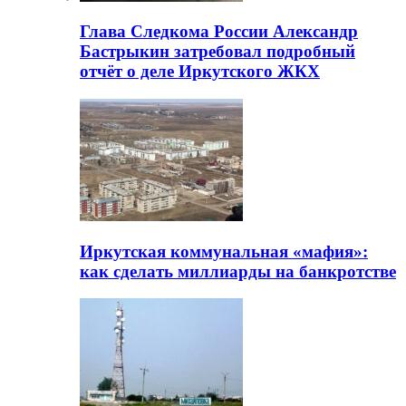
Глава Следкома России Александр
Бастрыкин затребовал подробный
отчёт о деле Иркутского ЖКХ
Иркутская коммунальная «мафия»:
как сделать миллиарды на банкротстве