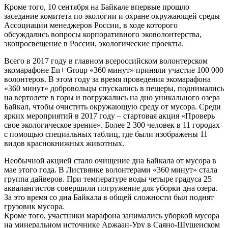
Кроме того, 10 сентября на Байкале впервые прошло
заседание комитета по экологии и охране окружающей среды
Ассоциации менеджеров России, в ходе которого
обсуждались вопросы корпоративного эковолонтерства,
экопросвещение в России, экологические проекты.
Всего в 2017 году в главном всероссийском волонтерском
экомарафоне En+ Group «360 минут» приняли участие 100 000
волонтеров. В этом году за время проведения экомарафона
«360 минут» добровольцы спускались в пещеры, поднимались
на вертолете в горы и погружались на дно уникального озера
Байкал, чтобы очистить окружающую среду от мусора. Среди
ярких мероприятий в 2017 году – стартовая акция «Проверь
свое экологическое зрение». Более 2 300 человек в 11 городах
с помощью специальных таблиц, где были изображены 11
видов краснокнижных животных.
Необычной акцией стало очищение дна Байкала от мусора в
мае этого года. В Листвянке волонтерами «360 минут» стала
группа дайверов. При температуре воды четыре градуса 25
аквалангистов совершили погружение для уборки дна озера.
За это время со дна Байкала в общей сложности был поднят
грузовик мусора.
Кроме того, участники марафона занимались уборкой мусора
на минеральном источнике Аржаан-Уру в Саяно-Шушенском