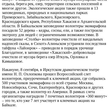
отдыха, берега рек, озер, территории сельских поселений и
многое другое. Экологические акции также прошли в 13
заповедниках, природных и национальных парках
Приморского, Забайкальского, Красноярского,
Краснодарского краев, Республики Хакасия и Архангельской
области. В Байкальском заповеднике волонтеры экомарафона
посадили 52 дерева – кедры, сосны, ели, а также построили
экотропу для людей с ограниченными возможностями. В
заповеднике «Столбы» волонтеры очистили от вандальных
надписей скалы, в Сихотэ-Алиньском устраняли последствия
тайфуна «Лайонрок» – приводили в порядок урочище
Благодатное, в заповеднике «Хакасский» добровольцы
очистили от мусора берега озер Иткуль, Орловка и
Камышовое.
Накануне, 8 сентября, в Иркутском драматическом театре
имени Н. П. Охлопкова прошел Всероссийский слет
волонтеров, приуроченный к ключевой акции, где собрались
500 участников экомарафона со всей страны: Москвы,
Новосибирска, Сочи, Екатеринбурга, Красноярска и других
городов, а также волонтер из Америки. В рамках слета
организаторы наградили 7 почетных волонтеров «360 минут»
– это те, кто уже 7 лет участвует в ключевых акциях на
Байкале.