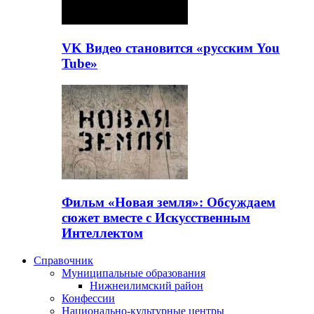
VK Видео становится «русским You
Tube»
Фильм «Новая земля»: Обсуждаем
сюжет вместе с Искусственным
Интеллектом
Справочник
Муниципальные образования
Нижнеилимский район
Конфессии
Национально-культурные центры