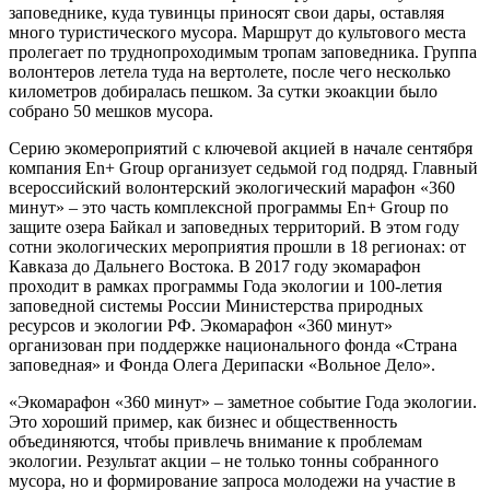
заповеднике, куда тувинцы приносят свои дары, оставляя
много туристического мусора. Маршрут до культового места
пролегает по труднопроходимым тропам заповедника. Группа
волонтеров летела туда на вертолете, после чего несколько
километров добиралась пешком. За сутки экоакции было
собрано 50 мешков мусора.
Серию экомероприятий с ключевой акцией в начале сентября
компания En+ Group организует седьмой год подряд. Главный
всероссийский волонтерский экологический марафон «360
минут» – это часть комплексной программы En+ Group по
защите озера Байкал и заповедных территорий. В этом году
сотни экологических мероприятия прошли в 18 регионах: от
Кавказа до Дальнего Востока. В 2017 году экомарафон
проходит в рамках программы Года экологии и 100-летия
заповедной системы России Министерства природных
ресурсов и экологии РФ. Экомарафон «360 минут»
организован при поддержке национального фонда «Страна
заповедная» и Фонда Олега Дерипаски «Вольное Дело».
«Экомарафон «360 минут» – заметное событие Года экологии.
Это хороший пример, как бизнес и общественность
объединяются, чтобы привлечь внимание к проблемам
экологии. Результат акции – не только тонны собранного
мусора, но и формирование запроса молодежи на участие в