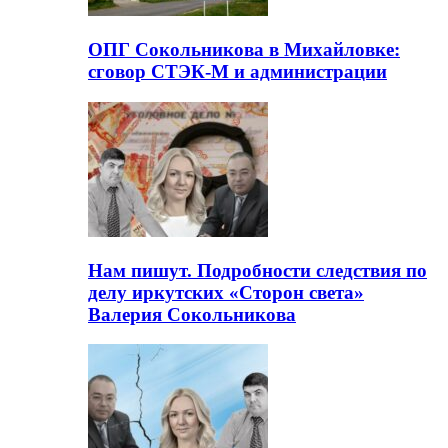
ОПГ Сокольникова в Михайловке:
сговор СТЭК-М и администрации
Нам пишут. Подробности следствия по
делу иркутских «Сторон света»
Валерия Сокольникова