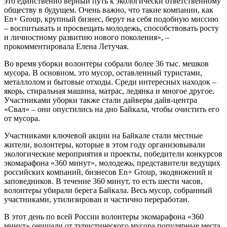
это единственно верный путь к экологически ответственному
обществу в будущем. Очень важно, что такие компании, как
En+ Group, крупный бизнес, берут на себя подобную миссию
– воспитывать и просвещать молодежь, способствовать росту
и личностному развитию нового поколения», –
прокомментировала Елена Летучая.
Во время уборки волонтеры собрали более 36 тыс. мешков
мусора. В основном, это мусор, оставленный туристами,
металлолом и бытовые отходы. Среди интересных находок –
якорь, стиральная машина, матрас, ледянка и многое другое.
Участниками уборки также стали дайверы дайв-центра
«Свал» – они опустились на дно Байкала, чтобы очистить его
от мусора.
Участниками ключевой акции на Байкале стали местные
жители, волонтеры, которые в этом году организовывали
экологические мероприятия и проекты, победители конкурсов
экомарафона «360 минут», молодежь, представители ведущих
российских компаний, бизнесов En+ Group, экодвижений и
заповедников. В течение 360 минут, то есть шести часов,
волонтеры убирали берега Байкала. Весь мусор, собранный
участниками, утилизирован и частично переработан.
В этот день по всей России волонтеры экомарафона «360
минут» очищали от туристического мусора популярные места