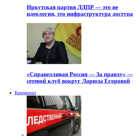
Иркутская партия ЛДПР — это не
идеология, это инфраструктура доступа
«Справедливая Россия — За правду» —
сетевой клуб вокруг Ларисы Егоровой
Криминал