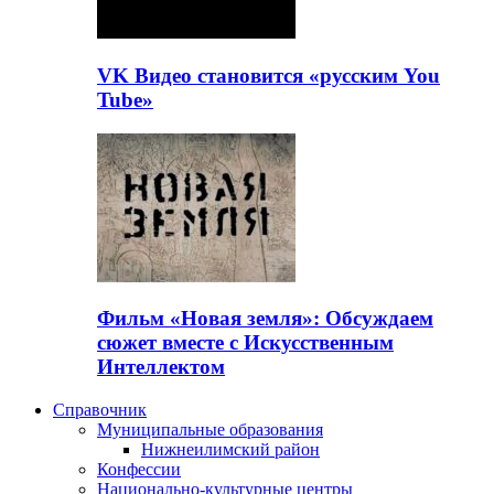
VK Видео становится «русским You
Tube»
Фильм «Новая земля»: Обсуждаем
сюжет вместе с Искусственным
Интеллектом
Справочник
Муниципальные образования
Нижнеилимский район
Конфессии
Национально-культурные центры