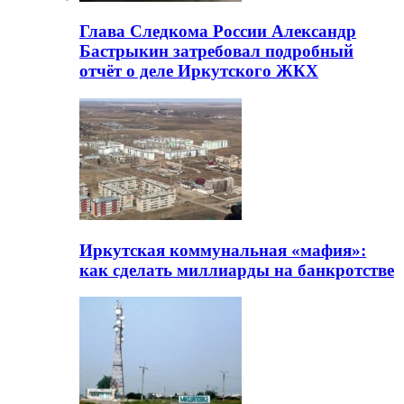
Глава Следкома России Александр
Бастрыкин затребовал подробный
отчёт о деле Иркутского ЖКХ
Иркутская коммунальная «мафия»:
как сделать миллиарды на банкротстве