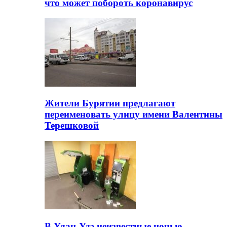
что может побороть коронавирус
Жители Бурятии предлагают
переименовать улицу имени Валентины
Терешковой
В Улан-Удэ неизвестные ночью