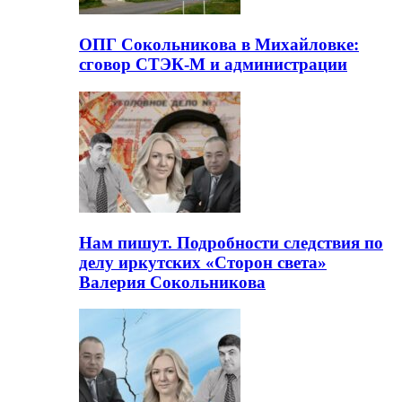
ОПГ Сокольникова в Михайловке:
сговор СТЭК-М и администрации
Нам пишут. Подробности следствия по
делу иркутских «Сторон света»
Валерия Сокольникова