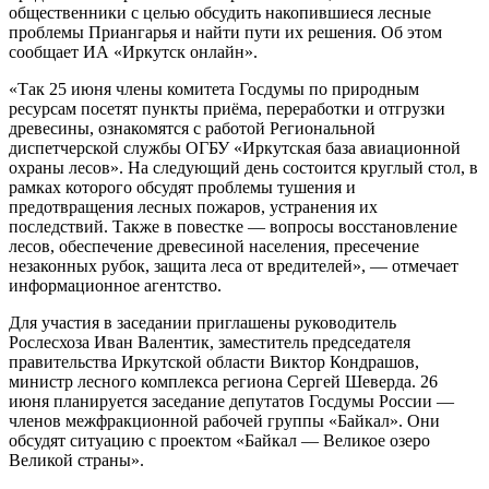
общественники с целью обсудить накопившиеся лесные
проблемы Приангарья и найти пути их решения. Об этом
сообщает ИА «Иркутск онлайн».
«Так 25 июня члены комитета Госдумы по природным
ресурсам посетят пункты приёма, переработки и отгрузки
древесины, ознакомятся с работой Региональной
диспетчерской службы ОГБУ «Иркутская база авиационной
охраны лесов». На следующий день состоится круглый стол, в
рамках которого обсудят проблемы тушения и
предотвращения лесных пожаров, устранения их
последствий. Также в повестке — вопросы восстановление
лесов, обеспечение древесиной населения, пресечение
незаконных рубок, защита леса от вредителей», — отмечает
информационное агентство.
Для участия в заседании приглашены руководитель
Рослесхоза Иван Валентик, заместитель председателя
правительства Иркутской области Виктор Кондрашов,
министр лесного комплекса региона Сергей Шеверда. 26
июня планируется заседание депутатов Госдумы России —
членов межфракционной рабочей группы «Байкал». Они
обсудят ситуацию с проектом «Байкал — Великое озеро
Великой страны».