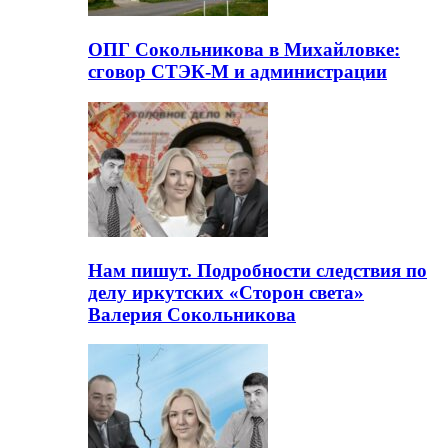
ОПГ Сокольникова в Михайловке:
сговор СТЭК-М и администрации
Нам пишут. Подробности следствия по
делу иркутских «Сторон света»
Валерия Сокольникова