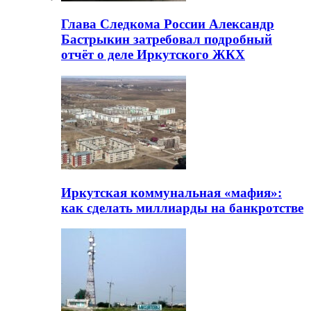
Глава Следкома России Александр
Бастрыкин затребовал подробный
отчёт о деле Иркутского ЖКХ
Иркутская коммунальная «мафия»:
как сделать миллиарды на банкротстве