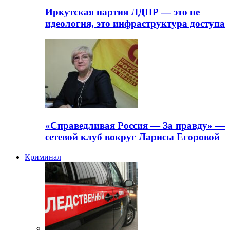
Иркутская партия ЛДПР — это не
идеология, это инфраструктура доступа
«Справедливая Россия — За правду» —
сетевой клуб вокруг Ларисы Егоровой
Криминал