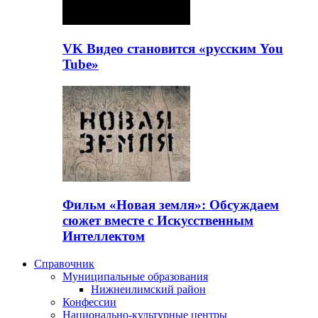
VK Видео становится «русским You
Tube»
Фильм «Новая земля»: Обсуждаем
сюжет вместе с Искусственным
Интеллектом
Справочник
Муниципальные образования
Нижнеилимский район
Конфессии
Национально-культурные центры