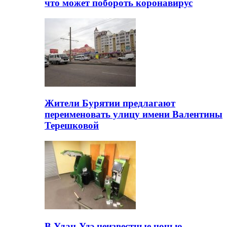
что может побороть коронавирус
Жители Бурятии предлагают
переименовать улицу имени Валентины
Терешковой
В Улан-Удэ неизвестные ночью