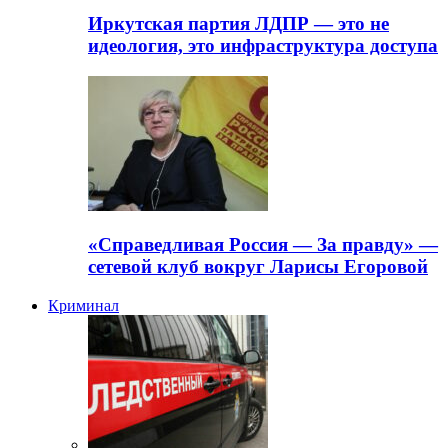
Иркутская партия ЛДПР — это не
идеология, это инфраструктура доступа
«Справедливая Россия — За правду» —
сетевой клуб вокруг Ларисы Егоровой
Криминал