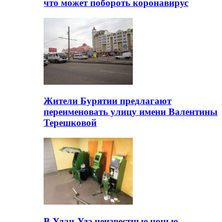
что может побороть коронавирус
Жители Бурятии предлагают
переименовать улицу имени Валентины
Терешковой
В Улан-Удэ неизвестные ночью