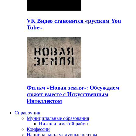
VK Видео становится «русским You
Tube»
Фильм «Новая земля»: Обсуждаем
сюжет вместе с Искусственным
Интеллектом
Справочник
Муниципальные образования
Нижнеилимский район
Конфессии
Национально-культурные центры