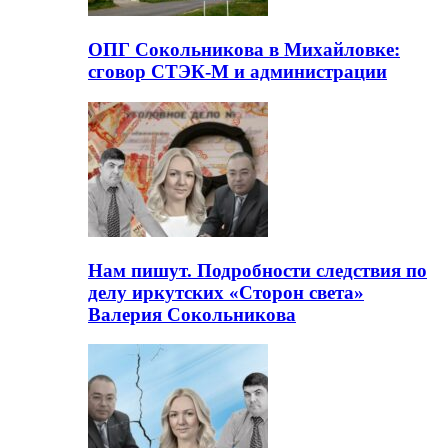
ОПГ Сокольникова в Михайловке:
сговор СТЭК-М и администрации
Нам пишут. Подробности следствия по
делу иркутских «Сторон света»
Валерия Сокольникова