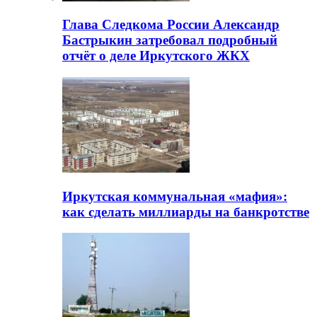
Глава Следкома России Александр
Бастрыкин затребовал подробный
отчёт о деле Иркутского ЖКХ
Иркутская коммунальная «мафия»:
как сделать миллиарды на банкротстве