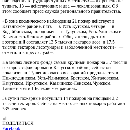
наблюдения в труднодоступных местностях— их решено не
тушить, 13 — действующих и два — локализованных. Об
этом сообщает пресс-служба регионального правительства.
«В зоне космического наблюдения 21 пожар действует в
Катангском районе, пять — в Усть-Кутском, четыре — в
Бодайбинском, по одному — в Тулунском, Усть-Удинском и
Казачинско-Ленском районах. Общая площадь этих
возгораний составляет 13,5 тысячи гектаров леса, и 17,5
тысячи гектаров лесотундры и заболоченной местности», —
отметили в пресс-службе.
На землях лесного фонда самый крупный пожар на 3,7 тысячи
гектаров зафиксирован в Качугском районе, сейчас он
локализован. Тушение очагов возгораний продолжается в
Нижнеудинском, Усть-Илимском, Братском, Жигаловском,
Качугском, Иркутском, Казачинско-Ленском, Чунском,
Тайшетском и Шелеховском районах.
За сутки пожарные потушили 14 пожаров на площади 3,2
тысячи гектаров. Сейчас на местах лесных пожаров работают
535 человек.
ПОДЕЛИТЬСЯ
Facebook