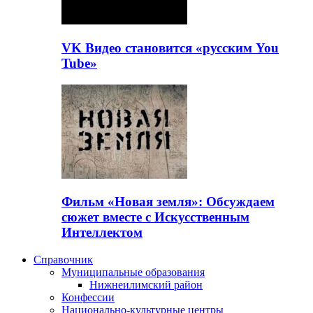
VK Видео становится «русским You
Tube»
Фильм «Новая земля»: Обсуждаем
сюжет вместе с Искусственным
Интеллектом
Справочник
Муниципальные образования
Нижнеилимский район
Конфессии
Национально-культурные центры