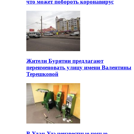
что может побороть коронавирус
Жители Бурятии предлагают
переименовать улицу имени Валентины
Терешковой
В Улан-Удэ неизвестные ночью