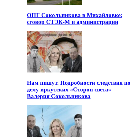
ОПГ Сокольникова в Михайловке:
сговор СТЭК-М и администрации
Нам пишут. Подробности следствия по
делу иркутских «Сторон света»
Валерия Сокольникова