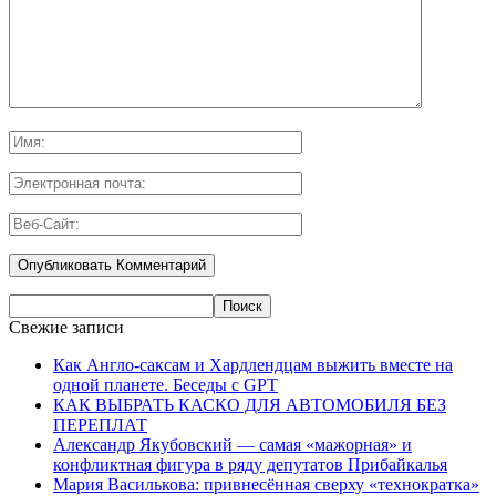
Свежие записи
Как Англо-саксам и Хардлендцам выжить вместе на
одной планете. Беседы с GPT
КАК ВЫБРАТЬ КАСКО ДЛЯ АВТОМОБИЛЯ БЕЗ
ПЕРЕПЛАТ
Александр Якубовский — самая «мажорная» и
конфликтная фигура в ряду депутатов Прибайкалья
Мария Василькова: привнесённая сверху «технократка»