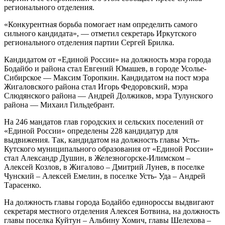
регионального отделения.
«Конкурентная борьба помогает нам определить самого
сильного кандидата», — отметил секретарь Иркутского
регионального отделения партии Сергей Брилка.
Кандидатом от «Единой России» на должность мэра города
Бодайбо и района стал Евгений Юмашев, в городе Усолье-
Сибирское — Максим Торопкин. Кандидатом на пост мэра
Жигаловского района стал Игорь Федоровский, мэра
Слюдянского района — Андрей Должиков, мэра Тулунского
района — Михаил Гильдебрант.
На 246 мандатов глав городских и сельских поселений от
«Единой России» определены 228 кандидатур для
выдвижения. Так, кандидатом на должность главы Усть-
Кутского муниципального образования от «Единой России»
стал Александр Душин, в Железногорске-Илимском –
Алексей Козлов, в Жигалово – Дмитрий Лунев, в поселке
Чунский – Алексей Емелин, в поселке Усть- Уда – Андрей
Тарасенко.
На должность главы города Бодайбо единороссы выдвигают
секретаря местного отделения Алексея Ботвина, на должность
главы поселка Куйтун – Альбину Хомич, главы Шелехова –