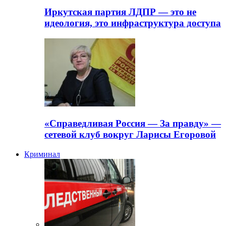
Иркутская партия ЛДПР — это не
идеология, это инфраструктура доступа
«Справедливая Россия — За правду» —
сетевой клуб вокруг Ларисы Егоровой
Криминал