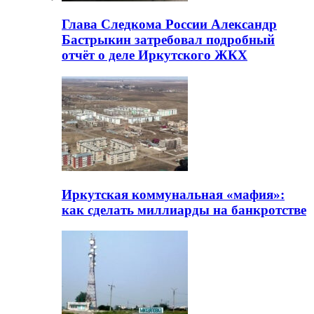
Глава Следкома России Александр
Бастрыкин затребовал подробный
отчёт о деле Иркутского ЖКХ
Иркутская коммунальная «мафия»:
как сделать миллиарды на банкротстве