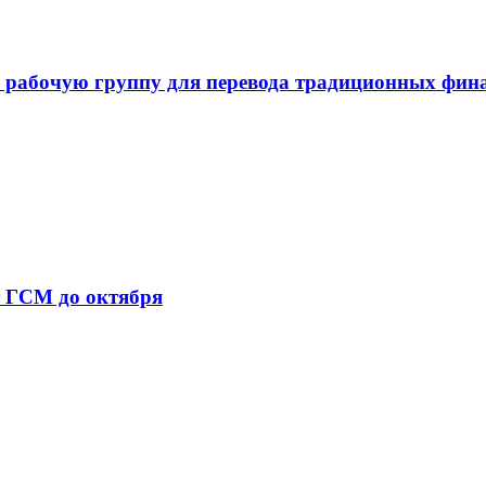
 рабочую группу для перевода традиционных фин
т ГСМ до октября