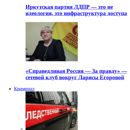
Иркутская партия ЛДПР — это не
идеология, это инфраструктура доступа
«Справедливая Россия — За правду» —
сетевой клуб вокруг Ларисы Егоровой
Криминал