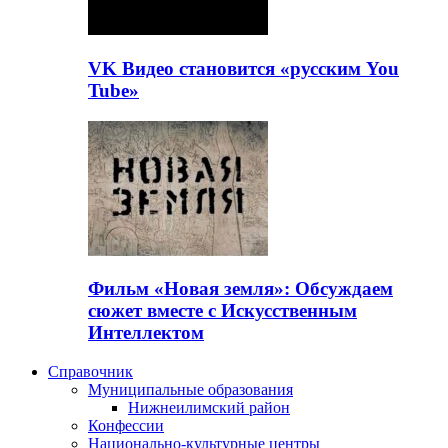
VK Видео становится «русским You
Tube»
Фильм «Новая земля»: Обсуждаем
сюжет вместе с Искусственным
Интеллектом
Справочник
Муниципальные образования
Нижнеилимский район
Конфессии
Национально-культурные центры