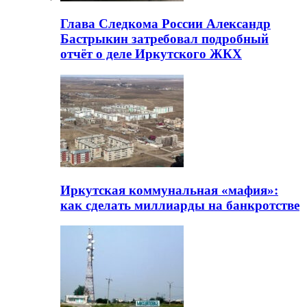
Глава Следкома России Александр
Бастрыкин затребовал подробный
отчёт о деле Иркутского ЖКХ
Иркутская коммунальная «мафия»:
как сделать миллиарды на банкротстве