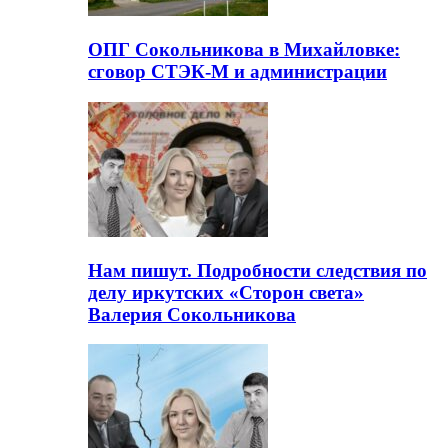
ОПГ Сокольникова в Михайловке:
сговор СТЭК-М и администрации
Нам пишут. Подробности следствия по
делу иркутских «Сторон света»
Валерия Сокольникова