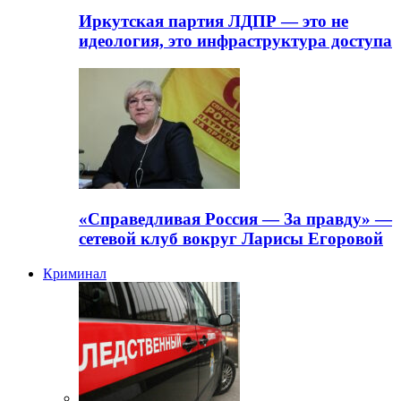
Иркутская партия ЛДПР — это не
идеология, это инфраструктура доступа
«Справедливая Россия — За правду» —
сетевой клуб вокруг Ларисы Егоровой
Криминал