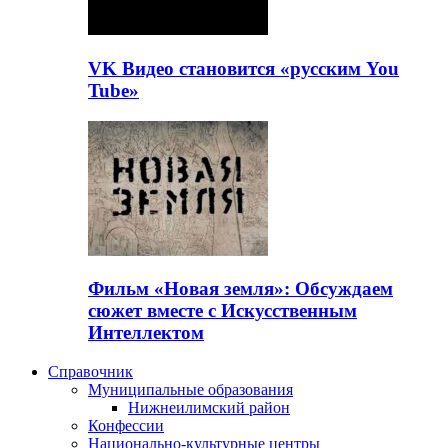
VK Видео становится «русским You
Tube»
Фильм «Новая земля»: Обсуждаем
сюжет вместе с Искусственным
Интеллектом
Справочник
Муниципальные образования
Нижнеилимский район
Конфессии
Национально-культурные центры