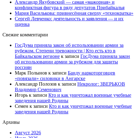
Александр Якубовский — самая «мажорная» и
конфликтная фигура в ряду депутатов Прибайкалья
Мария Василькова: привнесённая сверху «технократка»
Сергей Левченко: деятельность и заявления — и их
оценка
Свежие комментарии
ГосДума приняла закон об использовании армии за
рубежом. Степени тревожности | Кто есть кто в
Байкальском регионе
к записи
ГосДума приняла закон
об использовании армии за рубежом для защиты
россиян
Марк Полынов
к записи
Банду наркоторговцев
«повязали» силовики в Ангарске
Александр Полозов
к записи
Некролог: ЗВЕРЬКОВ
Владимир Семенович
Игорь
к записи
Кто и как уничтожал военные учебные
заведения нашей Родины
Семен
к записи
Кто и как уничтожал военные учебные
заведения нашей Родины
Архивы
Август 2026