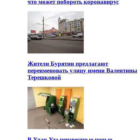
что может побороть коронавирус
Жители Бурятии предлагают
переименовать улицу имени Валентины
Терешковой
В Улан-Удэ неизвестные ночью