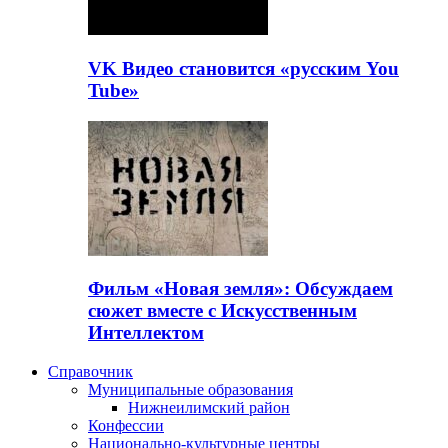
VK Видео становится «русским You
Tube»
Фильм «Новая земля»: Обсуждаем
сюжет вместе с Искусственным
Интеллектом
Справочник
Муниципальные образования
Нижнеилимский район
Конфессии
Национально-культурные центры