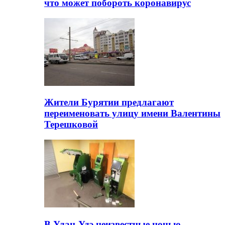
что может побороть коронавирус
Жители Бурятии предлагают
переименовать улицу имени Валентины
Терешковой
В Улан-Удэ неизвестные ночью