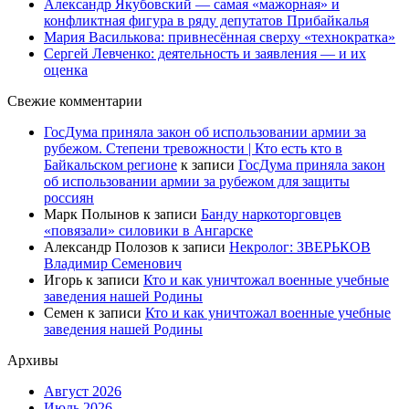
Александр Якубовский — самая «мажорная» и
конфликтная фигура в ряду депутатов Прибайкалья
Мария Василькова: привнесённая сверху «технократка»
Сергей Левченко: деятельность и заявления — и их
оценка
Свежие комментарии
ГосДума приняла закон об использовании армии за
рубежом. Степени тревожности | Кто есть кто в
Байкальском регионе
к записи
ГосДума приняла закон
об использовании армии за рубежом для защиты
россиян
Марк Полынов
к записи
Банду наркоторговцев
«повязали» силовики в Ангарске
Александр Полозов
к записи
Некролог: ЗВЕРЬКОВ
Владимир Семенович
Игорь
к записи
Кто и как уничтожал военные учебные
заведения нашей Родины
Семен
к записи
Кто и как уничтожал военные учебные
заведения нашей Родины
Архивы
Август 2026
Июль 2026