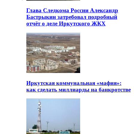
Глава Следкома России Александр
Бастрыкин затребовал подробный
отчёт о деле Иркутского ЖКХ
Иркутская коммунальная «мафия»:
как сделать миллиарды на банкротстве