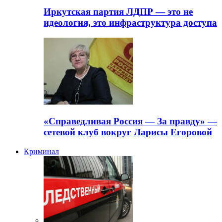
Иркутская партия ЛДПР — это не
идеология, это инфраструктура доступа
«Справедливая Россия — За правду» —
сетевой клуб вокруг Ларисы Егоровой
Криминал