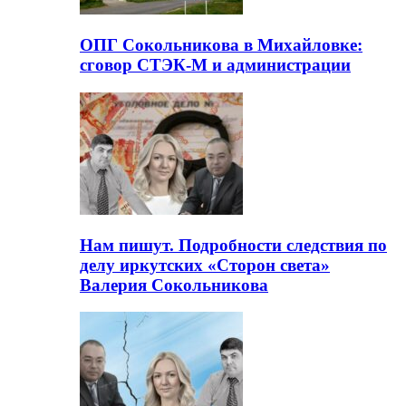
ОПГ Сокольникова в Михайловке:
сговор СТЭК-М и администрации
Нам пишут. Подробности следствия по
делу иркутских «Сторон света»
Валерия Сокольникова