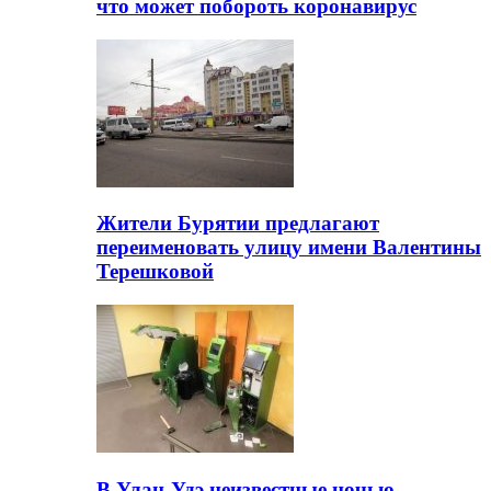
что может побороть коронавирус
Жители Бурятии предлагают
переименовать улицу имени Валентины
Терешковой
В Улан-Удэ неизвестные ночью