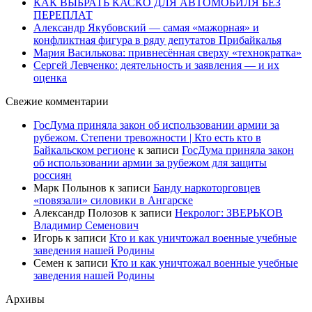
КАК ВЫБРАТЬ КАСКО ДЛЯ АВТОМОБИЛЯ БЕЗ
ПЕРЕПЛАТ
Александр Якубовский — самая «мажорная» и
конфликтная фигура в ряду депутатов Прибайкалья
Мария Василькова: привнесённая сверху «технократка»
Сергей Левченко: деятельность и заявления — и их
оценка
Свежие комментарии
ГосДума приняла закон об использовании армии за
рубежом. Степени тревожности | Кто есть кто в
Байкальском регионе
к записи
ГосДума приняла закон
об использовании армии за рубежом для защиты
россиян
Марк Полынов
к записи
Банду наркоторговцев
«повязали» силовики в Ангарске
Александр Полозов
к записи
Некролог: ЗВЕРЬКОВ
Владимир Семенович
Игорь
к записи
Кто и как уничтожал военные учебные
заведения нашей Родины
Семен
к записи
Кто и как уничтожал военные учебные
заведения нашей Родины
Архивы