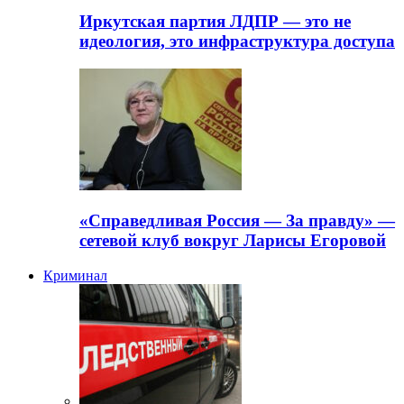
Иркутская партия ЛДПР — это не
идеология, это инфраструктура доступа
«Справедливая Россия — За правду» —
сетевой клуб вокруг Ларисы Егоровой
Криминал