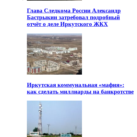
Глава Следкома России Александр
Бастрыкин затребовал подробный
отчёт о деле Иркутского ЖКХ
Иркутская коммунальная «мафия»:
как сделать миллиарды на банкротстве