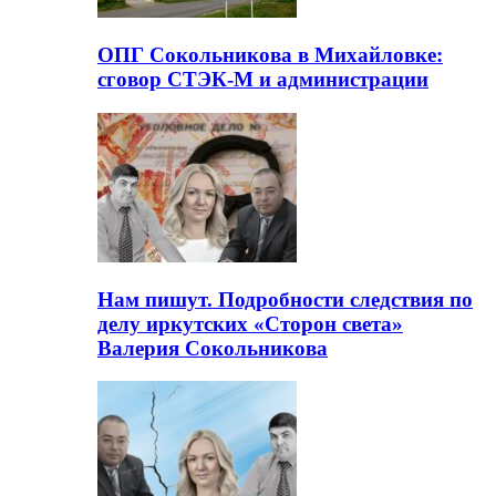
ОПГ Сокольникова в Михайловке:
сговор СТЭК-М и администрации
Нам пишут. Подробности следствия по
делу иркутских «Сторон света»
Валерия Сокольникова