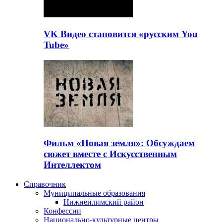
VK Видео становится «русским You
Tube»
Фильм «Новая земля»: Обсуждаем
сюжет вместе с Искусственным
Интеллектом
Справочник
Муниципальные образования
Нижнеилимский район
Конфессии
Национально-культурные центры