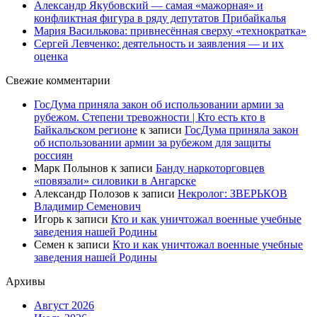
Александр Якубовский — самая «мажорная» и
конфликтная фигура в ряду депутатов Прибайкалья
Мария Василькова: привнесённая сверху «технократка»
Сергей Левченко: деятельность и заявления — и их
оценка
Свежие комментарии
ГосДума приняла закон об использовании армии за
рубежом. Степени тревожности | Кто есть кто в
Байкальском регионе
к записи
ГосДума приняла закон
об использовании армии за рубежом для защиты
россиян
Марк Полынов
к записи
Банду наркоторговцев
«повязали» силовики в Ангарске
Александр Полозов
к записи
Некролог: ЗВЕРЬКОВ
Владимир Семенович
Игорь
к записи
Кто и как уничтожал военные учебные
заведения нашей Родины
Семен
к записи
Кто и как уничтожал военные учебные
заведения нашей Родины
Архивы
Август 2026