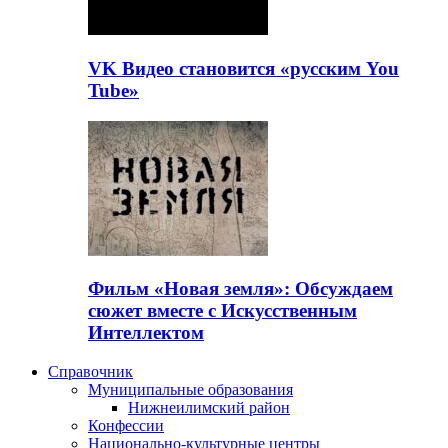
VK Видео становится «русским You
Tube»
Фильм «Новая земля»: Обсуждаем
сюжет вместе с Искусственным
Интеллектом
Справочник
Муниципальные образования
Нижнеилимский район
Конфессии
Национально-культурные центры