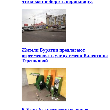
что может побороть коронавирус
Жители Бурятии предлагают
переименовать улицу имени Валентины
Терешковой
В Улан-Удэ неизвестные ночью