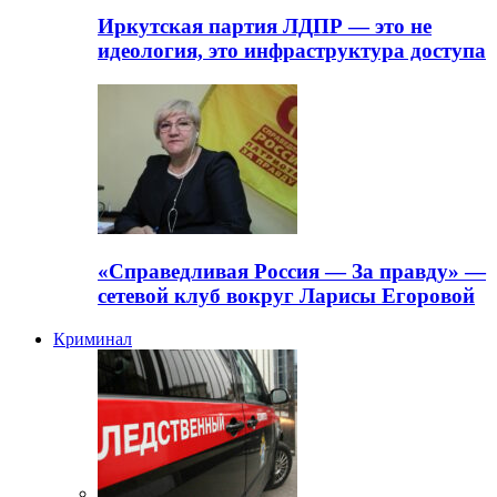
Иркутская партия ЛДПР — это не
идеология, это инфраструктура доступа
«Справедливая Россия — За правду» —
сетевой клуб вокруг Ларисы Егоровой
Криминал