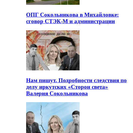
ОПГ Сокольникова в Михайловке:
сговор СТЭК-М и администрации
Нам пишут. Подробности следствия по
делу иркутских «Сторон света»
Валерия Сокольникова