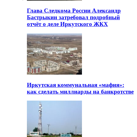
Глава Следкома России Александр
Бастрыкин затребовал подробный
отчёт о деле Иркутского ЖКХ
Иркутская коммунальная «мафия»:
как сделать миллиарды на банкротстве