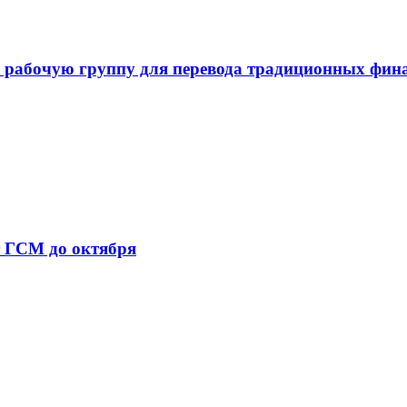
 рабочую группу для перевода традиционных фин
т ГСМ до октября