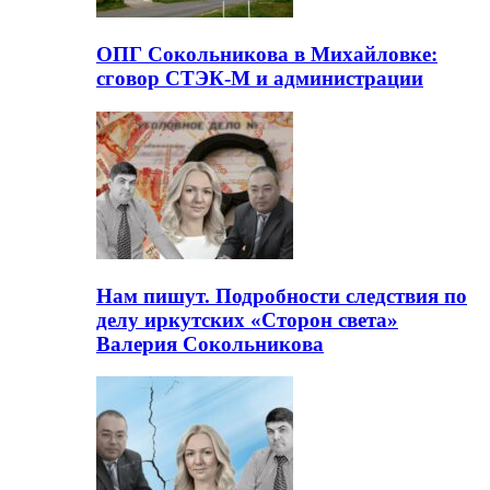
ОПГ Сокольникова в Михайловке:
сговор СТЭК-М и администрации
Нам пишут. Подробности следствия по
делу иркутских «Сторон света»
Валерия Сокольникова