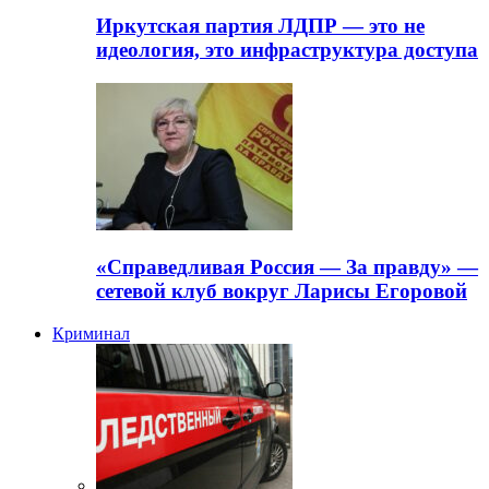
Иркутская партия ЛДПР — это не
идеология, это инфраструктура доступа
«Справедливая Россия — За правду» —
сетевой клуб вокруг Ларисы Егоровой
Криминал