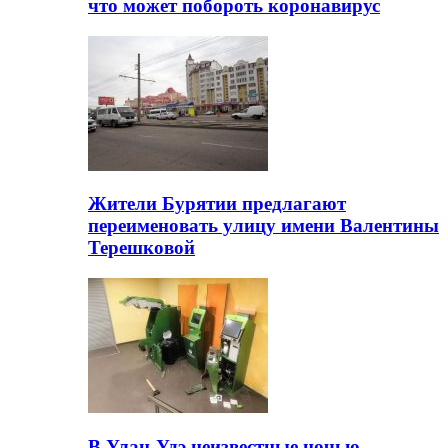
что может побороть коронавирус
Жители Бурятии предлагают
переименовать улицу имени Валентины
Терешковой
В Улан-Удэ неизвестные ночью