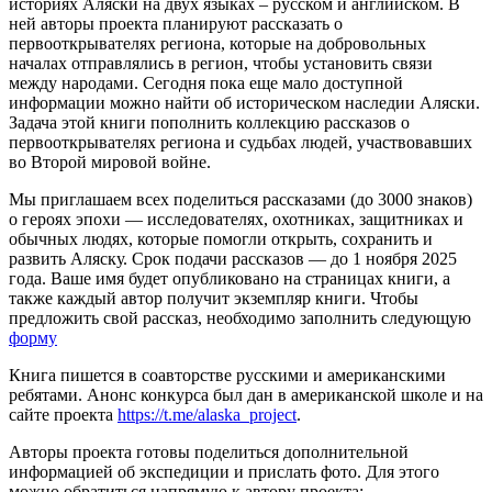
историях Аляски на двух языках – русском и английском. В
ней авторы проекта планируют рассказать о
первооткрывателях региона, которые на добровольных
началах отправлялись в регион, чтобы установить связи
между народами. Сегодня пока еще мало доступной
информации можно найти об историческом наследии Аляски.
Задача этой книги пополнить коллекцию рассказов о
первооткрывателях региона и судьбах людей, участвовавших
во Второй мировой войне.
Мы приглашаем всех поделиться рассказами (до 3000 знаков)
о героях эпохи — исследователях, охотниках, защитниках и
обычных людях, которые помогли открыть, сохранить и
развить Аляску. Срок подачи рассказов — до 1 ноября 2025
года. Ваше имя будет опубликовано на страницах книги, а
также каждый автор получит экземпляр книги. Чтобы
предложить свой рассказ, необходимо заполнить следующую
форму
Книга пишется в соавторстве русскими и американскими
ребятами. Анонс конкурса был дан в американской школе и на
сайте проекта
https://t.me/alaska_project
.
Авторы проекта готовы поделиться дополнительной
информацией об экспедиции и прислать фото. Для этого
можно обратиться напрямую к автору проекта: