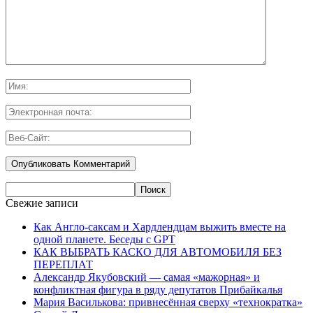
Свежие записи
Как Англо-саксам и Хардлендцам выжить вместе на
одной планете. Беседы с GPT
КАК ВЫБРАТЬ КАСКО ДЛЯ АВТОМОБИЛЯ БЕЗ
ПЕРЕПЛАТ
Александр Якубовский — самая «мажорная» и
конфликтная фигура в ряду депутатов Прибайкалья
Мария Василькова: привнесённая сверху «технократка»