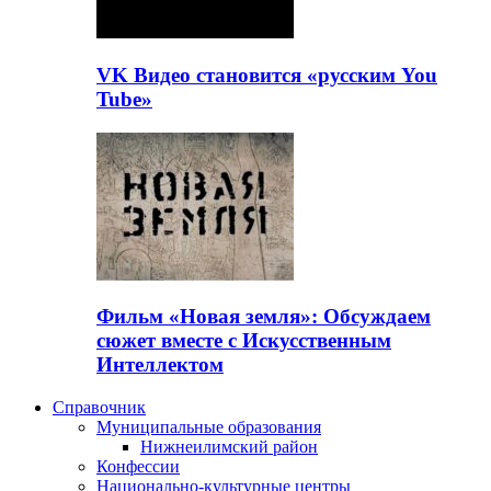
VK Видео становится «русским You
Tube»
Фильм «Новая земля»: Обсуждаем
сюжет вместе с Искусственным
Интеллектом
Справочник
Муниципальные образования
Нижнеилимский район
Конфессии
Национально-культурные центры