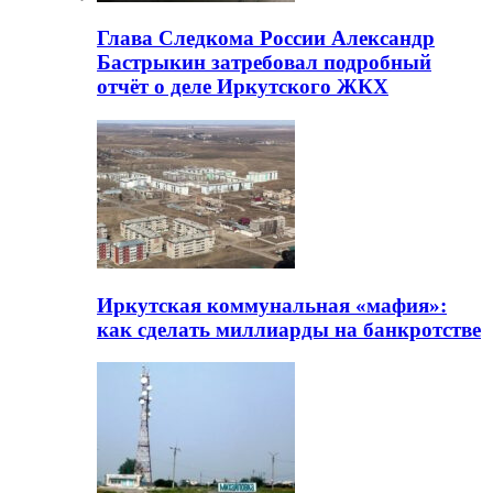
Глава Следкома России Александр
Бастрыкин затребовал подробный
отчёт о деле Иркутского ЖКХ
Иркутская коммунальная «мафия»:
как сделать миллиарды на банкротстве