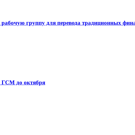
 рабочую группу для перевода традиционных фин
т ГСМ до октября