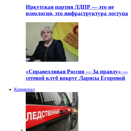
Иркутская партия ЛДПР — это не
идеология, это инфраструктура доступа
«Справедливая Россия — За правду» —
сетевой клуб вокруг Ларисы Егоровой
Криминал