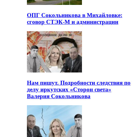
ОПГ Сокольникова в Михайловке:
сговор СТЭК-М и администрации
Нам пишут. Подробности следствия по
делу иркутских «Сторон света»
Валерия Сокольникова