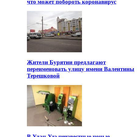
что может побороть коронавирус
Жители Бурятии предлагают
переименовать улицу имени Валентины
Терешковой
В Улан-Удэ неизвестные ночью