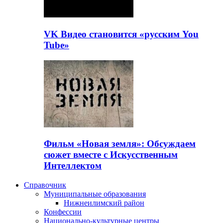
VK Видео становится «русским You
Tube»
Фильм «Новая земля»: Обсуждаем
сюжет вместе с Искусственным
Интеллектом
Справочник
Муниципальные образования
Нижнеилимский район
Конфессии
Национально-культурные центры