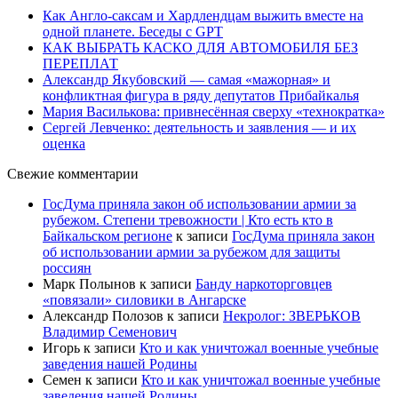
Как Англо-саксам и Хардлендцам выжить вместе на
одной планете. Беседы с GPT
КАК ВЫБРАТЬ КАСКО ДЛЯ АВТОМОБИЛЯ БЕЗ
ПЕРЕПЛАТ
Александр Якубовский — самая «мажорная» и
конфликтная фигура в ряду депутатов Прибайкалья
Мария Василькова: привнесённая сверху «технократка»
Сергей Левченко: деятельность и заявления — и их
оценка
Свежие комментарии
ГосДума приняла закон об использовании армии за
рубежом. Степени тревожности | Кто есть кто в
Байкальском регионе
к записи
ГосДума приняла закон
об использовании армии за рубежом для защиты
россиян
Марк Полынов
к записи
Банду наркоторговцев
«повязали» силовики в Ангарске
Александр Полозов
к записи
Некролог: ЗВЕРЬКОВ
Владимир Семенович
Игорь
к записи
Кто и как уничтожал военные учебные
заведения нашей Родины
Семен
к записи
Кто и как уничтожал военные учебные
заведения нашей Родины