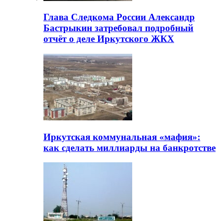
Глава Следкома России Александр
Бастрыкин затребовал подробный
отчёт о деле Иркутского ЖКХ
Иркутская коммунальная «мафия»:
как сделать миллиарды на банкротстве