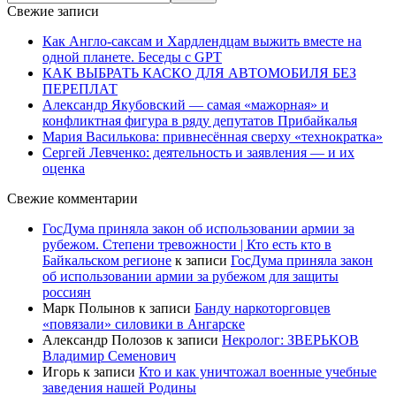
Свежие записи
Как Англо-саксам и Хардлендцам выжить вместе на
одной планете. Беседы с GPT
КАК ВЫБРАТЬ КАСКО ДЛЯ АВТОМОБИЛЯ БЕЗ
ПЕРЕПЛАТ
Александр Якубовский — самая «мажорная» и
конфликтная фигура в ряду депутатов Прибайкалья
Мария Василькова: привнесённая сверху «технократка»
Сергей Левченко: деятельность и заявления — и их
оценка
Свежие комментарии
ГосДума приняла закон об использовании армии за
рубежом. Степени тревожности | Кто есть кто в
Байкальском регионе
к записи
ГосДума приняла закон
об использовании армии за рубежом для защиты
россиян
Марк Полынов
к записи
Банду наркоторговцев
«повязали» силовики в Ангарске
Александр Полозов
к записи
Некролог: ЗВЕРЬКОВ
Владимир Семенович
Игорь
к записи
Кто и как уничтожал военные учебные
заведения нашей Родины