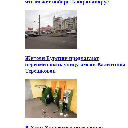
что может побороть коронавирус
Жители Бурятии предлагают
переименовать улицу имени Валентины
Терешковой
В Улан-Удэ неизвестные ночью