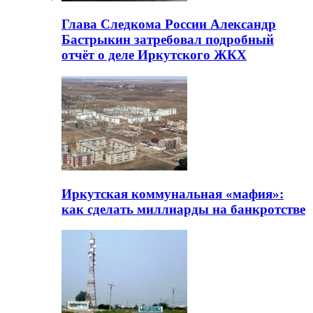
Глава Следкома России Александр
Бастрыкин затребовал подробный
отчёт о деле Иркутского ЖКХ
Иркутская коммунальная «мафия»:
как сделать миллиарды на банкротстве