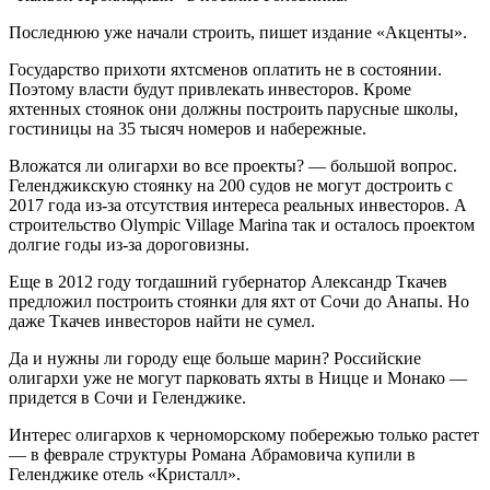
Последнюю уже начали строить, пишет издание «Акценты».
Государство прихоти яхтсменов оплатить не в состоянии.
Поэтому власти будут привлекать инвесторов. Кроме
яхтенных стоянок они должны построить парусные школы,
гостиницы на 35 тысяч номеров и набережные.
Вложатся ли олигархи во все проекты? — большой вопрос.
Геленджикскую стоянку на 200 судов не могут достроить с
2017 года из-за отсутствия интереса реальных инвесторов. А
строительство Olympic Village Marina так и осталось проектом
долгие годы из-за дороговизны.
Еще в 2012 году тогдашний губернатор Александр Ткачев
предложил построить стоянки для яхт от Сочи до Анапы. Но
даже Ткачев инвесторов найти не сумел.
Да и нужны ли городу еще больше марин? Российские
олигархи уже не могут парковать яхты в Ницце и Монако —
придется в Сочи и Геленджике.
Интерес олигархов к черноморскому побережью только растет
— в феврале структуры Романа Абрамовича купили в
Геленджике отель «Кристалл».