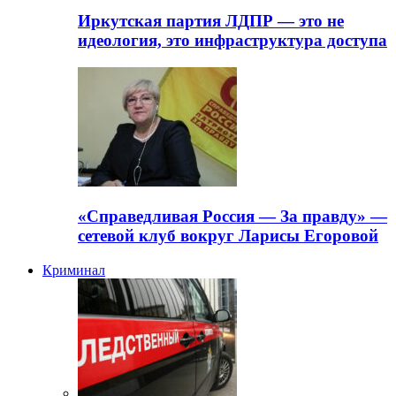
Иркутская партия ЛДПР — это не
идеология, это инфраструктура доступа
«Справедливая Россия — За правду» —
сетевой клуб вокруг Ларисы Егоровой
Криминал