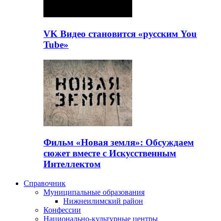
VK Видео становится «русским You
Tube»
Фильм «Новая земля»: Обсуждаем
сюжет вместе с Искусственным
Интеллектом
Справочник
Муниципальные образования
Нижнеилимский район
Конфессии
Национально-культурные центры