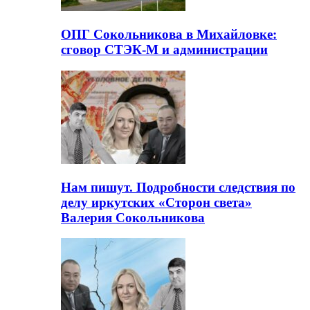
ОПГ Сокольникова в Михайловке:
сговор СТЭК-М и администрации
Нам пишут. Подробности следствия по
делу иркутских «Сторон света»
Валерия Сокольникова