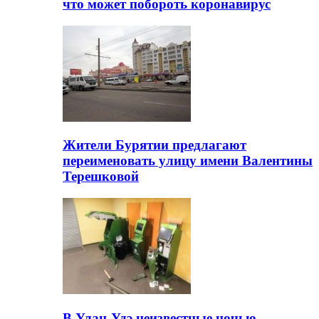
что может побороть коронавирус
Жители Бурятии предлагают
переименовать улицу имени Валентины
Терешковой
В Улан-Удэ неизвестные ночью