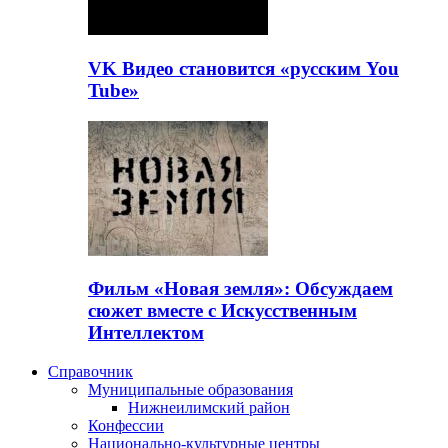
VK Видео становится «русским You
Tube»
Фильм «Новая земля»: Обсуждаем
сюжет вместе с Искусственным
Интеллектом
Справочник
Муниципальные образования
Нижнеилимский район
Конфессии
Национально-культурные центры