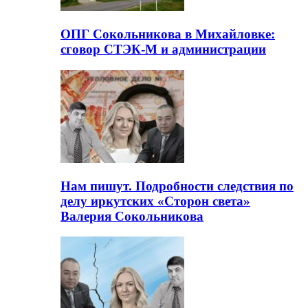
ОПГ Сокольникова в Михайловке:
сговор СТЭК-М и администрации
Нам пишут. Подробности следствия по
делу иркутских «Сторон света»
Валерия Сокольникова