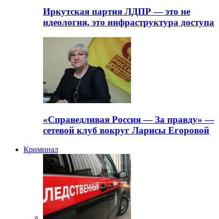
Иркутская партия ЛДПР — это не
идеология, это инфраструктура доступа
«Справедливая Россия — За правду» —
сетевой клуб вокруг Ларисы Егоровой
Криминал