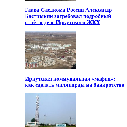
Глава Следкома России Александр
Бастрыкин затребовал подробный
отчёт о деле Иркутского ЖКХ
Иркутская коммунальная «мафия»:
как сделать миллиарды на банкротстве