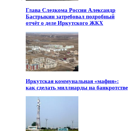
Глава Следкома России Александр
Бастрыкин затребовал подробный
отчёт о деле Иркутского ЖКХ
Иркутская коммунальная «мафия»:
как сделать миллиарды на банкротстве