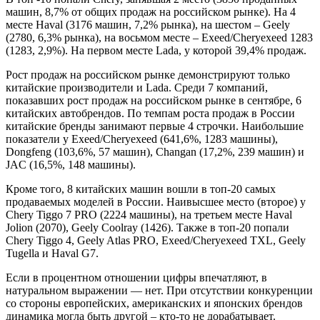
машин, 8,7% от общих продаж на российском рынке). На 4
месте Haval (3176 машин, 7,2% рынка), на шестом – Geely
(2780, 6,3% рынка), на восьмом месте – Exeed/Cheryexeed 1283
(1283, 2,9%). На первом месте Lada, у которой 39,4% продаж.
Рост продаж на российском рынке демонстрируют только
китайские производители и Lada. Среди 7 компаний,
показавших рост продаж на российском рынке в сентябре, 6
китайских автобрендов. По темпам роста продаж в России
китайские бренды занимают первые 4 строчки. Наибольшие
показатели у Exeed/Cheryexeed (641,6%, 1283 машины),
Dongfeng (103,6%, 57 машин), Changan (17,2%, 239 машин) и
JAC (16,5%, 148 машины).
Кроме того, 8 китайских машин вошли в топ-20 самых
продаваемых моделей в России. Наивысшее место (второе) у
Chery Tiggo 7 PRO (2224 машины), на третьем месте Haval
Jolion (2070), Geely Coolray (1426). Также в топ-20 попали
Chery Tiggo 4, Geely Atlas PRO, Exeed/Cheryexeed TXL, Geely
Tugella и Haval G7.
Если в процентном отношении цифры впечатляют, в
натуральном выражении — нет. При отсутствии конкуренции
со стороны европейских, американских и японских брендов
динамика могла быть другой – кто-то не дорабатывает.