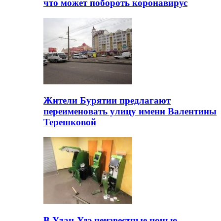
что может побороть коронавирус
Жители Бурятии предлагают
переименовать улицу имени Валентины
Терешковой
В Улан-Удэ неизвестные ночью