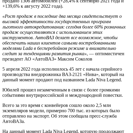
продано 1306 автомобилей (+28,4% к сентябрю 2021 года и
+139,6% к августу 2022 года).
«Рост продаж в последние два месяца свидетельствует о
высокой эффективности государственных программ
льготного автокредитования: сегодня более 60% розничных
продаж осуществляются с использованием этих
инструментов. АвтоВАЗ делает все возможное, чтобы
обеспечить наших клиентов самыми востребованными
моделями Lada в бесперебойном режиме и внимательно
следит за тенденциями развития рынка»
, — оптимистичен
президент АО «АвтоВАЗ» Максим Соколов
5 апреля 2022 года исполнилось 45 лет с начала серийного
производства внедорожника ВАЗ-2121 «Нива», который на
данный момент продают под названием Lada Niva Legend.
Юбилей прошел незамеченным в связи с более громкими
событиями внутрироссийской и международной повестки.
Всего за это время с конвейеров сошло около 2,5 млн
экземпляров модели, примерно 700 тыс. из которых было
отправлено на экспорт. Об этом сообщала пресс-служба
АвтоВАЗа.
На данный момент Lada Niva Legend, которую продолжают