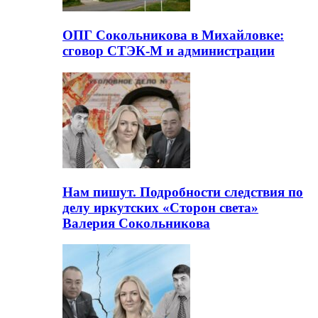
ОПГ Сокольникова в Михайловке:
сговор СТЭК-М и администрации
Нам пишут. Подробности следствия по
делу иркутских «Сторон света»
Валерия Сокольникова