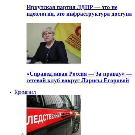
Иркутская партия ЛДПР — это не
идеология, это инфраструктура доступа
«Справедливая Россия — За правду» —
сетевой клуб вокруг Ларисы Егоровой
Криминал