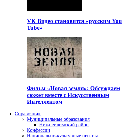
VK Видео становится «русским You
Tube»
Фильм «Новая земля»: Обсуждаем
сюжет вместе с Искусственным
Интеллектом
Справочник
Муниципальные образования
Нижнеилимский район
Конфессии
Национально-культурные центры