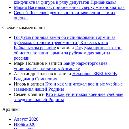
конфликтная фигура в ряду депутатов Прибайкалья
Мария Василькова: привнесённая сверху «технократка»
Сергей Левченко: деятельность и заявления — и их
оценка
Свежие комментарии
ГосДума приняла закон об использовании армии за
рубежом. Степени тревожности | Кто есть кто в
Байкальском регионе
к записи
ГосДума приняла закон
об использовании армии за рубежом для защиты
россиян
Марк Полынов
к записи
Банду наркоторговцев
«повязали» силовики в Ангарске
Александр Полозов
к записи
Некролог: ЗВЕРЬКОВ
Владимир Семенович
Игорь
к записи
Кто и как уничтожал военные учебные
заведения нашей Родины
Семен
к записи
Кто и как уничтожал военные учебные
заведения нашей Родины
Архивы
Август 2026
Июль 2026