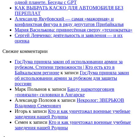
одной планете. Беседы с GPT
КАК ВЫБРАТЬ КАСКО ДЛЯ АВТОМОБИЛЯ БЕЗ
ПЕРЕПЛАТ
Александр Якубовский — самая «мажорная» и
конфликтная фигура в ряду депутатов Прибайкалья
Мария Василькова: привнесённая сверху «технократка»
Сергей Левченко: деятельность и заявления — и их
оценка
Свежие комментарии
ГосДума приняла закон об использовании армии за
рубежом. Степени тревожности | Кто есть кто в
Байкальском регионе
к записи
ГосДума приняла закон
об использовании армии за рубежом для защиты
россиян
Марк Полынов
к записи
Банду наркоторговцев
«повязали» силовики в Ангарске
Александр Полозов
к записи
Некролог: ЗВЕРЬКОВ
Владимир Семенович
Игорь
к записи
Кто и как уничтожал военные учебные
заведения нашей Родины
Семен
к записи
Кто и как уничтожал военные учебные
заведения нашей Родины