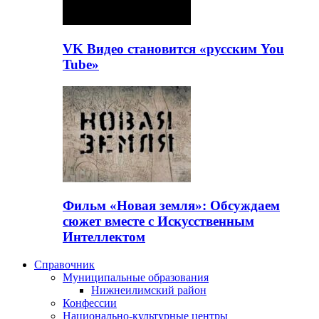
VK Видео становится «русским You
Tube»
Фильм «Новая земля»: Обсуждаем
сюжет вместе с Искусственным
Интеллектом
Справочник
Муниципальные образования
Нижнеилимский район
Конфессии
Национально-культурные центры