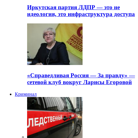
Иркутская партия ЛДПР — это не
идеология, это инфраструктура доступа
«Справедливая Россия — За правду» —
сетевой клуб вокруг Ларисы Егоровой
Криминал