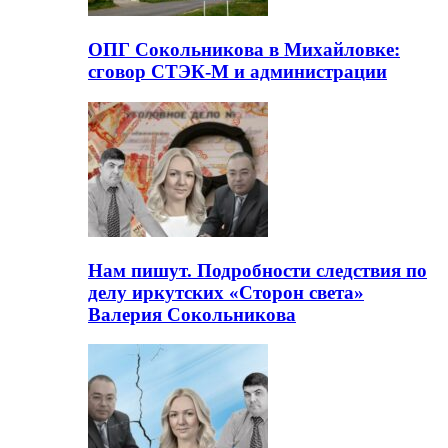
ОПГ Сокольникова в Михайловке:
сговор СТЭК-М и администрации
Нам пишут. Подробности следствия по
делу иркутских «Сторон света»
Валерия Сокольникова