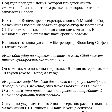
Под удар попадет Япония, которой придется искать
сжиженный газ на спотовом рынке, на котором активно
закупается Европа.
Как заявил Reuters пресс-секретарь японской Mitsubishi Corp,
малазийская компания объявила форс-мажор по поставкам
СПГ своим клиентам, включая японские компании. В
Mitsubishi Corp не стали называть сроки и объемы.
На новость откликнулся в Twitter репортер Bloomberg Стефен
Стапжинский:
«Еще один удар по мировым поставкам газа. Сбой может
интенсифицировать охоту за СПГ»
Он отметил, что до конца года только Япония потеряет около
10 грузов (около 1 млрд м3 газа):
«В прошлом году Малайзия доставила в страну с октября по
декабрь 51 груз. Конечно, это плохая новость для Японии.
Ожидается, что правительство призовет потребителей
Японии сокращать потребление»
Ситуацию ухудшает то, что Япония серьезно рассчитывала на
малазийский СПГ, пишет EADaily. В конце сентября