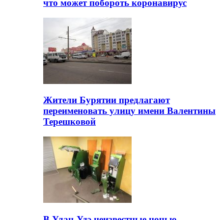
что может побороть коронавирус
Жители Бурятии предлагают
переименовать улицу имени Валентины
Терешковой
В Улан-Удэ неизвестные ночью