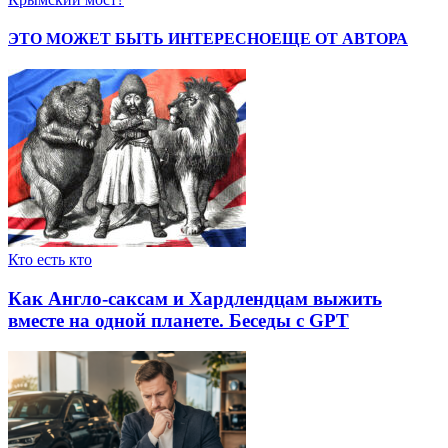
ЭТО МОЖЕТ БЫТЬ ИНТЕРЕСНО
ЕЩЕ ОТ АВТОРА
Кто есть кто
Как Англо-саксам и Хардлендцам выжить
вместе на одной планете. Беседы с GPT