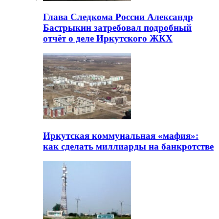
Глава Следкома России Александр
Бастрыкин затребовал подробный
отчёт о деле Иркутского ЖКХ
Иркутская коммунальная «мафия»:
как сделать миллиарды на банкротстве