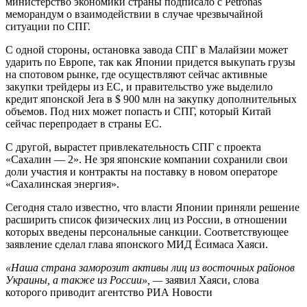
министерство экономики страны подписало с Petronas
меморандум о взаимодействии в случае чрезвычайной
ситуации по СПГ.
С одной стороны, остановка завода СПГ в Малайзии может
ударить по Европе, так как Японии придется выкупать грузы
на спотовом рынке, где осуществляют сейчас активные
закупки трейдеры из ЕС, и правительство уже выделило
кредит японской Jera в $ 900 млн на закупку дополнительных
объемов. Под них может попасть и СПГ, который Китай
сейчас перепродает в страны ЕС.
С другой, вырастет привлекательность СПГ с проекта
«Сахалин — 2». Не зря японские компании сохранили свои
доли участия и контракты на поставку в новом операторе
«Сахалинская энергия».
Сегодня стало известно, что власти Японии приняли решение
расширить список физических лиц из России, в отношении
которых введены персональные санкции. Соответствующее
заявление сделал глава японского МИД Ёсимаса Хаяси.
«Наша страна заморозит активы лиц из восточных районов
Украины, а также из России», —
заявил Хаяси, слова
которого приводит агентство РИА Новости