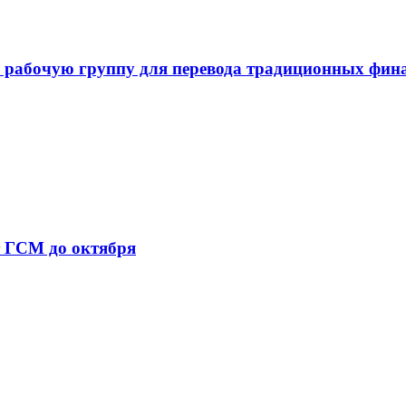
 рабочую группу для перевода традиционных фин
т ГСМ до октября