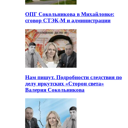
ОПГ Сокольникова в Михайловке:
сговор СТЭК-М и администрации
Нам пишут. Подробности следствия по
делу иркутских «Сторон света»
Валерия Сокольникова