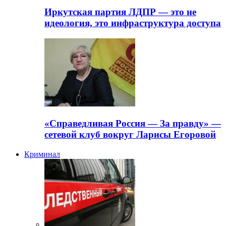
Иркутская партия ЛДПР — это не
идеология, это инфраструктура доступа
«Справедливая Россия — За правду» —
сетевой клуб вокруг Ларисы Егоровой
Криминал