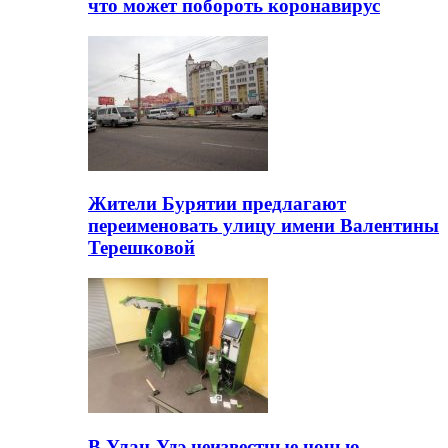
что может побороть коронавирус
Жители Бурятии предлагают
переименовать улицу имени Валентины
Терешковой
В Улан-Удэ неизвестные ночью