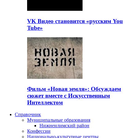
VK Видео становится «русским You
Tube»
Фильм «Новая земля»: Обсуждаем
сюжет вместе с Искусственным
Интеллектом
Справочник
Муниципальные образования
Нижнеилимский район
Конфессии
Национально-культурные центры