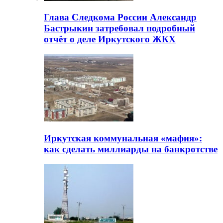
Глава Следкома России Александр
Бастрыкин затребовал подробный
отчёт о деле Иркутского ЖКХ
Иркутская коммунальная «мафия»:
как сделать миллиарды на банкротстве