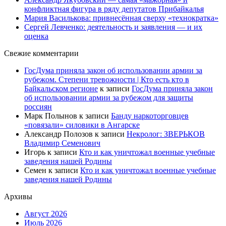
конфликтная фигура в ряду депутатов Прибайкалья
Мария Василькова: привнесённая сверху «технократка»
Сергей Левченко: деятельность и заявления — и их
оценка
Свежие комментарии
ГосДума приняла закон об использовании армии за
рубежом. Степени тревожности | Кто есть кто в
Байкальском регионе
к записи
ГосДума приняла закон
об использовании армии за рубежом для защиты
россиян
Марк Полынов
к записи
Банду наркоторговцев
«повязали» силовики в Ангарске
Александр Полозов
к записи
Некролог: ЗВЕРЬКОВ
Владимир Семенович
Игорь
к записи
Кто и как уничтожал военные учебные
заведения нашей Родины
Семен
к записи
Кто и как уничтожал военные учебные
заведения нашей Родины
Архивы
Август 2026
Июль 2026