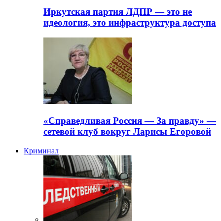
Иркутская партия ЛДПР — это не
идеология, это инфраструктура доступа
«Справедливая Россия — За правду» —
сетевой клуб вокруг Ларисы Егоровой
Криминал