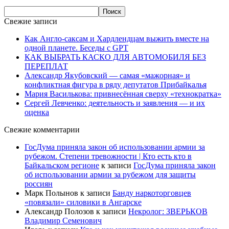
Свежие записи
Как Англо-саксам и Хардлендцам выжить вместе на
одной планете. Беседы с GPT
КАК ВЫБРАТЬ КАСКО ДЛЯ АВТОМОБИЛЯ БЕЗ
ПЕРЕПЛАТ
Александр Якубовский — самая «мажорная» и
конфликтная фигура в ряду депутатов Прибайкалья
Мария Василькова: привнесённая сверху «технократка»
Сергей Левченко: деятельность и заявления — и их
оценка
Свежие комментарии
ГосДума приняла закон об использовании армии за
рубежом. Степени тревожности | Кто есть кто в
Байкальском регионе
к записи
ГосДума приняла закон
об использовании армии за рубежом для защиты
россиян
Марк Полынов
к записи
Банду наркоторговцев
«повязали» силовики в Ангарске
Александр Полозов
к записи
Некролог: ЗВЕРЬКОВ
Владимир Семенович