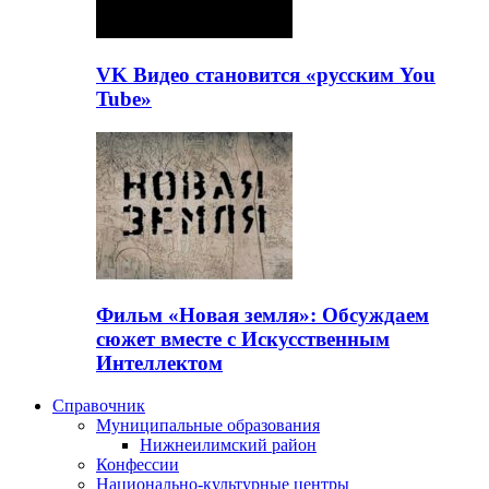
VK Видео становится «русским You
Tube»
Фильм «Новая земля»: Обсуждаем
сюжет вместе с Искусственным
Интеллектом
Справочник
Муниципальные образования
Нижнеилимский район
Конфессии
Национально-культурные центры