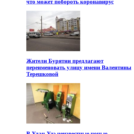
что может побороть коронавирус
Жители Бурятии предлагают
переименовать улицу имени Валентины
Терешковой
В Улан-Удэ неизвестные ночью