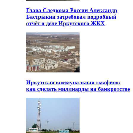
Глава Следкома России Александр
Бастрыкин затребовал подробный
отчёт о деле Иркутского ЖКХ
Иркутская коммунальная «мафия»:
как сделать миллиарды на банкротстве