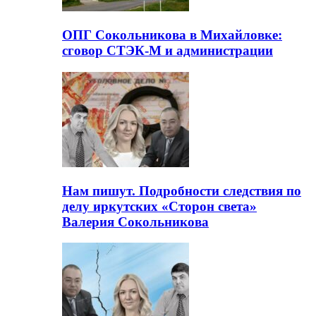
ОПГ Сокольникова в Михайловке:
сговор СТЭК-М и администрации
Нам пишут. Подробности следствия по
делу иркутских «Сторон света»
Валерия Сокольникова