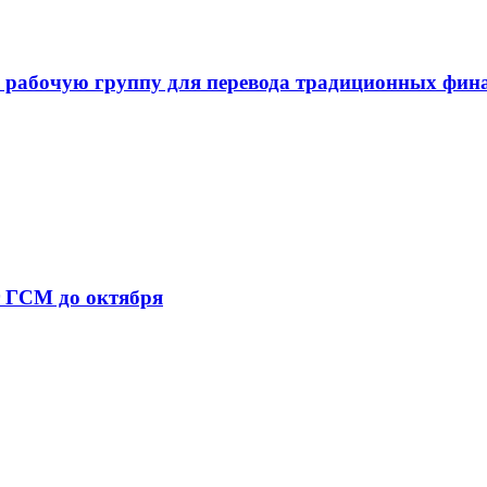
 рабочую группу для перевода традиционных фин
т ГСМ до октября