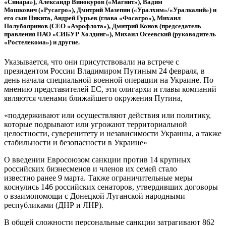
«Синара»), Александр Винокуров («Магнит»), Вадим
Мошкович («Русагро»), Дмитрий Мазепин («Уралхим»/«Уралкалий») и
его сын Никита, Андрей Гурьев (глава «Фосагро»), Михаил
Полубояринов (СЕО «Аэрофлота»), Дмитрий Конов (председатель
правления ПАО «СИБУР Холдинг»), Михаил Осеевский (руководитель
«Ростелекома») и другие.
Указывается, что они присутствовали на встрече с
президентом России Владимиром Путиным 24 февраля, в
день начала специальной военной операции на Украине. По
мнению представителей ЕС, эти олигархи и главы компаний
являются членами ближайшего окружения Путина,
«поддерживают или осуществляют действия или политику,
которые подрывают или угрожают территориальной
целостности, суверенитету и независимости Украины, а также
стабильности и безопасности в Украине»
О введении Евросоюзом санкции против 14 крупных
российских бизнесменов и членов их семей стало
известно ранее 9 марта. Также ограничительные меры
коснулись 146 российских сенаторов, утвердивших договоры
о взаимопомощи с Донецкой Луганской народными
республиками (ДНР и ЛНР).
В общей сложности персональные санкции затрагивают 862