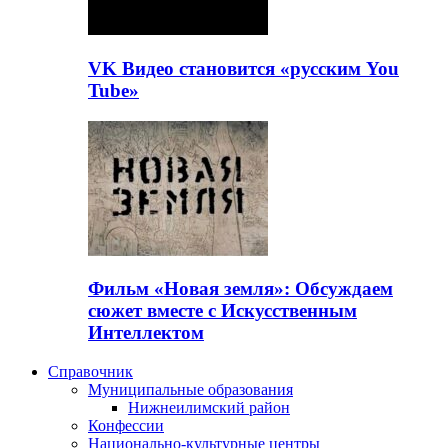
VK Видео становится «русским You
Tube»
Фильм «Новая земля»: Обсуждаем
сюжет вместе с Искусственным
Интеллектом
Справочник
Муниципальные образования
Нижнеилимский район
Конфессии
Национально-культурные центры