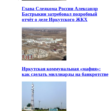
Глава Следкома России Александр
Бастрыкин затребовал подробный
отчёт о деле Иркутского ЖКХ
Иркутская коммунальная «мафия»:
как сделать миллиарды на банкротстве