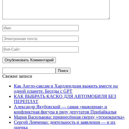
Свежие записи
Как Англо-саксам и Хардлендцам выжить вместе на
одной планете. Беседы с GPT
КАК ВЫБРАТЬ КАСКО ДЛЯ АВТОМОБИЛЯ БЕЗ
ПЕРЕПЛАТ
Александр Якубовский — самая «мажорная» и
конфликтная фигура в ряду депутатов Прибайкалья
Мария Василькова: привнесённая сверху «технократка»
Сергей Левченко: деятельность и заявления — и их
оценка