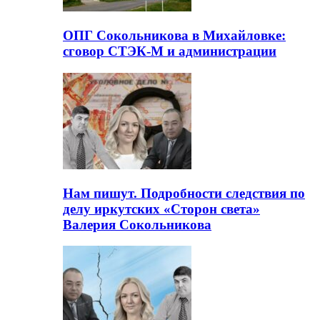
ОПГ Сокольникова в Михайловке:
сговор СТЭК-М и администрации
Нам пишут. Подробности следствия по
делу иркутских «Сторон света»
Валерия Сокольникова