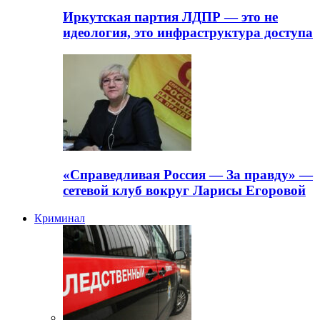
Иркутская партия ЛДПР — это не
идеология, это инфраструктура доступа
«Справедливая Россия — За правду» —
сетевой клуб вокруг Ларисы Егоровой
Криминал