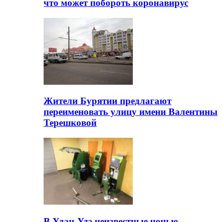
что может побороть коронавирус
Жители Бурятии предлагают
переименовать улицу имени Валентины
Терешковой
В Улан-Удэ неизвестные ночью