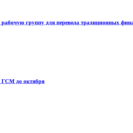
 рабочую группу для перевода традиционных фин
т ГСМ до октября