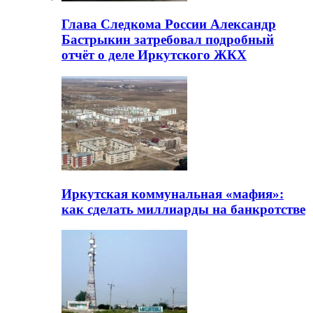
Глава Следкома России Александр
Бастрыкин затребовал подробный
отчёт о деле Иркутского ЖКХ
Иркутская коммунальная «мафия»:
как сделать миллиарды на банкротстве