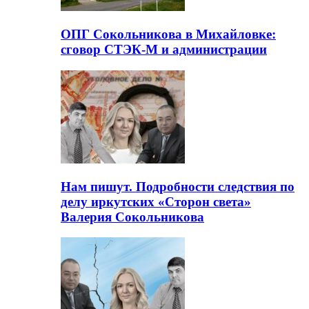
ОПГ Сокольникова в Михайловке:
сговор СТЭК-М и администрации
Нам пишут. Подробности следствия по
делу иркутских «Сторон света»
Валерия Сокольникова