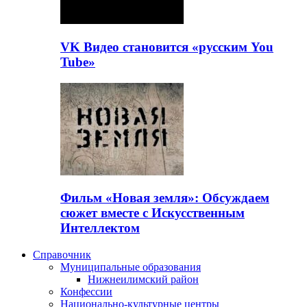
VK Видео становится «русским You
Tube»
Фильм «Новая земля»: Обсуждаем
сюжет вместе с Искусственным
Интеллектом
Справочник
Муниципальные образования
Нижнеилимский район
Конфессии
Национально-культурные центры