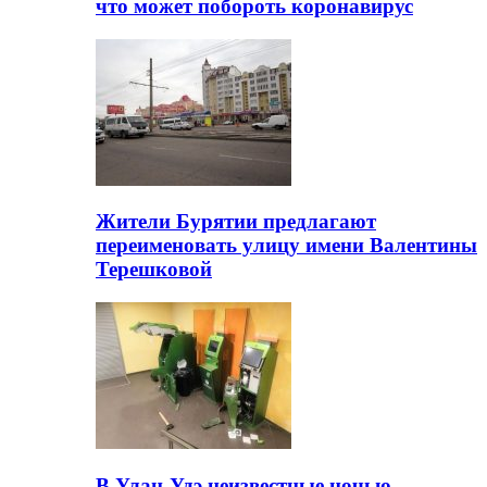
что может побороть коронавирус
Жители Бурятии предлагают
переименовать улицу имени Валентины
Терешковой
В Улан-Удэ неизвестные ночью