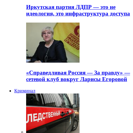
Иркутская партия ЛДПР — это не
идеология, это инфраструктура доступа
«Справедливая Россия — За правду» —
сетевой клуб вокруг Ларисы Егоровой
Криминал