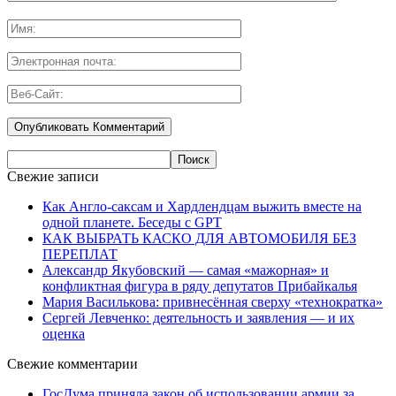
Свежие записи
Как Англо-саксам и Хардлендцам выжить вместе на
одной планете. Беседы с GPT
КАК ВЫБРАТЬ КАСКО ДЛЯ АВТОМОБИЛЯ БЕЗ
ПЕРЕПЛАТ
Александр Якубовский — самая «мажорная» и
конфликтная фигура в ряду депутатов Прибайкалья
Мария Василькова: привнесённая сверху «технократка»
Сергей Левченко: деятельность и заявления — и их
оценка
Свежие комментарии
ГосДума приняла закон об использовании армии за