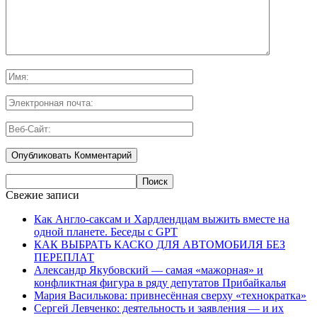
Свежие записи
Как Англо-саксам и Хардлендцам выжить вместе на
одной планете. Беседы с GPT
КАК ВЫБРАТЬ КАСКО ДЛЯ АВТОМОБИЛЯ БЕЗ
ПЕРЕПЛАТ
Александр Якубовский — самая «мажорная» и
конфликтная фигура в ряду депутатов Прибайкалья
Мария Василькова: привнесённая сверху «технократка»
Сергей Левченко: деятельность и заявления — и их