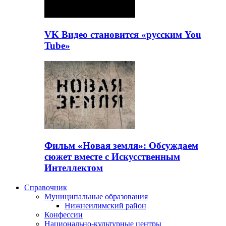
VK Видео становится «русским You
Tube»
Фильм «Новая земля»: Обсуждаем
сюжет вместе с Искусственным
Интеллектом
Справочник
Муниципальные образования
Нижнеилимский район
Конфессии
Национально-культурные центры