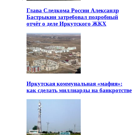
Глава Следкома России Александр
Бастрыкин затребовал подробный
отчёт о деле Иркутского ЖКХ
Иркутская коммунальная «мафия»:
как сделать миллиарды на банкротстве