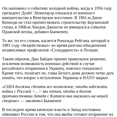
Он напомнил о событиях холодной войны, когда в 1956 году
президент Дуайт Эйзенхауэр отказался от военного
вмешательства в Венгерское восстание. В 1961-м Джон
Кеннеди не стал препятствовать строительству Берлинской
стены, в 1968-м Линдон Джонсон не вмешался в события
Пражской весны, добавил Бьюкенен.
То же, по его словам, касается Рональда Рейгана, который в
1981 году «бездействовал» во время разгона объединения
независимых профсоюзов «Солидарность» в Польше.
Таким образом, Джо Байден принял правильное решение,
исключив возможность военных действий в случае
российского вторжения в Украину, пояснил специалист.
Кроме того, полагает он, глава Белого дома должен четко дать
понять, что вопрос о вступлении Украины в НАТО закрыт.
«США должны сделать все возможное, чтобы избежать
войны с Россией <…> мы хотим, чтобы в долгом
противостоянии Запада с Китаем она оказалась на нашей
стороне»
— заключил Бьюкенен
В последнее время киевские власти и Запад постоянно
обвиняют Россию в том, что она якобы готовит вторжение на