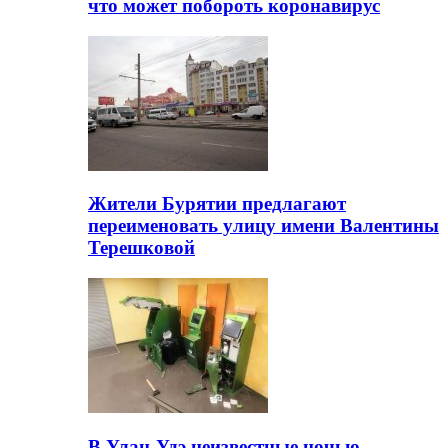
что может побороть коронавирус
Жители Бурятии предлагают
переименовать улицу имени Валентины
Терешковой
В Улан-Удэ неизвестные ночью