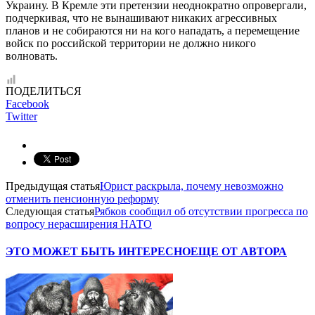
Украину. В Кремле эти претензии неоднократно опровергали,
подчеркивая, что не вынашивают никаких агрессивных
планов и не собираются ни на кого нападать, а перемещение
войск по российской территории не должно никого
волновать.
ПОДЕЛИТЬСЯ
Facebook
Twitter
Предыдущая статья
Юрист раскрыла, почему невозможно
отменить пенсионную реформу
Следующая статья
Рябков сообщил об отсутствии прогресса по
вопросу нерасширения НАТО
ЭТО МОЖЕТ БЫТЬ ИНТЕРЕСНО
ЕЩЕ ОТ АВТОРА