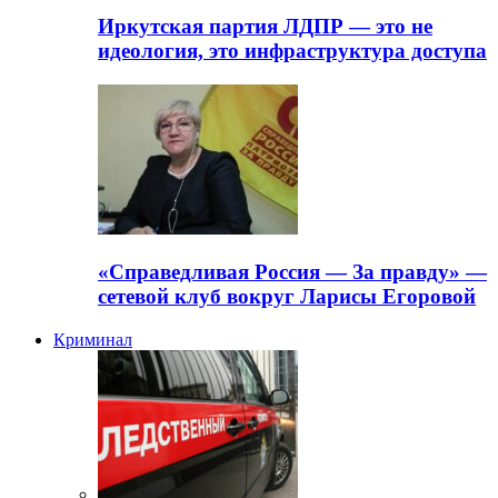
Иркутская партия ЛДПР — это не
идеология, это инфраструктура доступа
«Справедливая Россия — За правду» —
сетевой клуб вокруг Ларисы Егоровой
Криминал