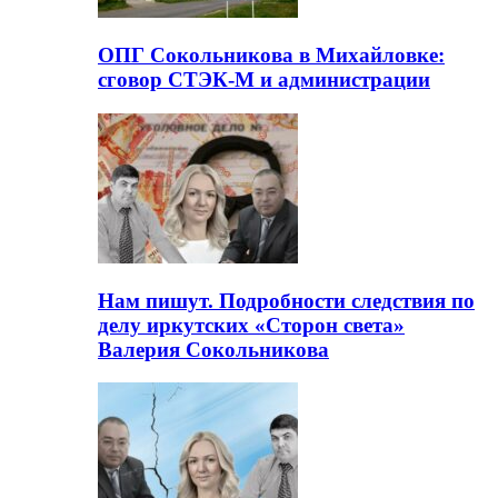
ОПГ Сокольникова в Михайловке:
сговор СТЭК-М и администрации
Нам пишут. Подробности следствия по
делу иркутских «Сторон света»
Валерия Сокольникова