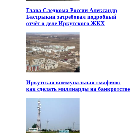
Глава Следкома России Александр
Бастрыкин затребовал подробный
отчёт о деле Иркутского ЖКХ
Иркутская коммунальная «мафия»:
как сделать миллиарды на банкротстве