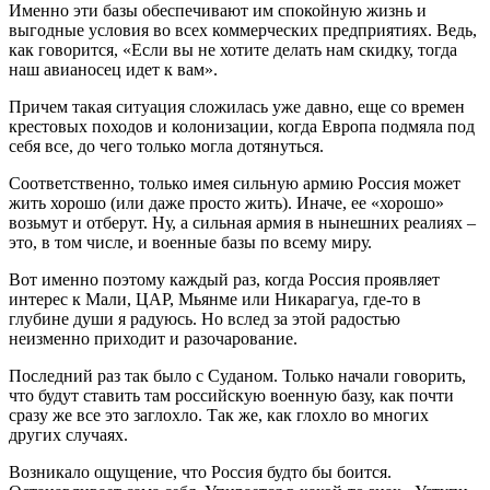
Именно эти базы обеспечивают им спокойную жизнь и
выгодные условия во всех коммерческих предприятиях. Ведь,
как говорится, «Если вы не хотите делать нам скидку, тогда
наш авианосец идет к вам».
Причем такая ситуация сложилась уже давно, еще со времен
крестовых походов и колонизации, когда Европа подмяла под
себя все, до чего только могла дотянуться.
Соответственно, только имея сильную армию Россия может
жить хорошо (или даже просто жить). Иначе, ее «хорошо»
возьмут и отберут. Ну, а сильная армия в нынешних реалиях –
это, в том числе, и военные базы по всему миру.
Вот именно поэтому каждый раз, когда Россия проявляет
интерес к Мали, ЦАР, Мьянме или Никарагуа, где-то в
глубине души я радуюсь. Но вслед за этой радостью
неизменно приходит и разочарование.
Последний раз так было с Суданом. Только начали говорить,
что будут ставить там российскую военную базу, как почти
сразу же все это заглохло. Так же, как глохло во многих
других случаях.
Возникало ощущение, что Россия будто бы боится.