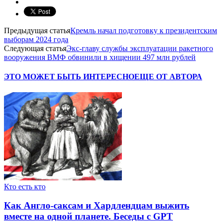
Предыдущая статья
Кремль начал подготовку к президентским
выборам 2024 года
Следующая статья
Экс-главу службы эксплуатации ракетного
вооружения ВМФ обвинили в хищении 497 млн рублей
ЭТО МОЖЕТ БЫТЬ ИНТЕРЕСНО
ЕЩЕ ОТ АВТОРА
Кто есть кто
Как Англо-саксам и Хардлендцам выжить
вместе на одной планете. Беседы с GPT