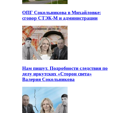
ОПГ Сокольникова в Михайловке:
сговор СТЭК-М и администрации
Нам пишут. Подробности следствия по
делу иркутских «Сторон света»
Валерия Сокольникова