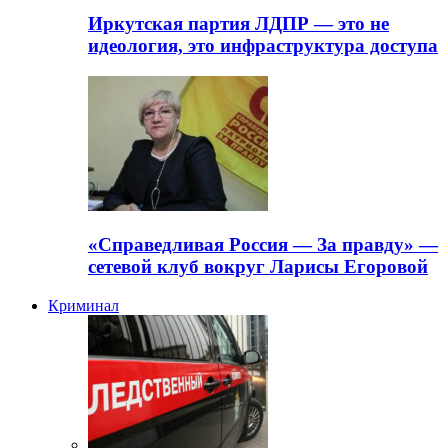
Иркутская партия ЛДПР — это не
идеология, это инфраструктура доступа
«Справедливая Россия — За правду» —
сетевой клуб вокруг Ларисы Егоровой
Криминал