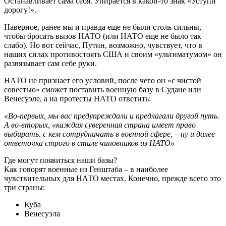
Останавливает сама себя. Упирается в какой-то знак «Уступи
дорогу!».
Наверное, ранее мы и правда еще не были столь сильны,
чтобы бросать вызов НАТО (или НАТО еще не было так
слабо). Но вот сейчас, Путин, возможно, чувствует, что в
наших силах противостоять США и своим «ультиматумом» он
развязывает сам себе руки.
НАТО не признает его условий, после чего он «с чистой
совестью» сможет поставить военную базу в Судане или
Венесуэле, а на протесты НАТО ответить:
«Во-первых, мы вас предупреждали и предлагали другой путь.
А во-вторых, «каждая суверенная страна имеет право
выбирать, с кем сотрудничать в военной сфере, – ну и далее
ответочка строго в стиле чиновников из НАТО»
Где могут появиться наши базы?
Как говорят военные из Генштаба – в наиболее
чувствительных для НАТО местах. Конечно, прежде всего это
три страны:
Куба
Венесуэла