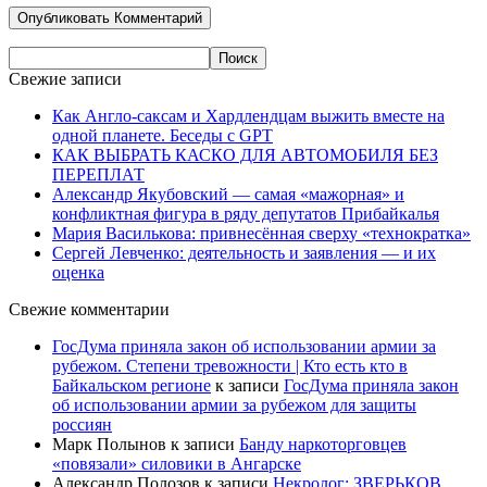
Свежие записи
Как Англо-саксам и Хардлендцам выжить вместе на
одной планете. Беседы с GPT
КАК ВЫБРАТЬ КАСКО ДЛЯ АВТОМОБИЛЯ БЕЗ
ПЕРЕПЛАТ
Александр Якубовский — самая «мажорная» и
конфликтная фигура в ряду депутатов Прибайкалья
Мария Василькова: привнесённая сверху «технократка»
Сергей Левченко: деятельность и заявления — и их
оценка
Свежие комментарии
ГосДума приняла закон об использовании армии за
рубежом. Степени тревожности | Кто есть кто в
Байкальском регионе
к записи
ГосДума приняла закон
об использовании армии за рубежом для защиты
россиян
Марк Полынов
к записи
Банду наркоторговцев
«повязали» силовики в Ангарске
Александр Полозов
к записи
Некролог: ЗВЕРЬКОВ