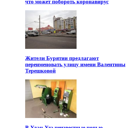
что может побороть коронавирус
Жители Бурятии предлагают
переименовать улицу имени Валентины
Терешковой
В Улан-Удэ неизвестные ночью