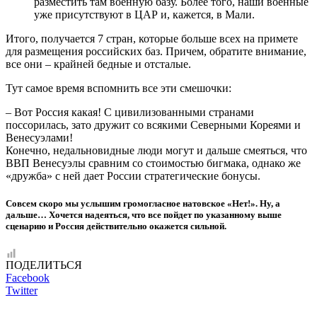
разместить там военную базу. Более того, наши военные
уже присутствуют в ЦАР и, кажется, в Мали.
Итого, получается 7 стран, которые больше всех на примете
для размещения российских баз. Причем, обратите внимание,
все они – крайней бедные и отсталые.
Тут самое время вспомнить все эти смешочки:
– Вот Россия какая! С цивилизованными странами
поссорилась, зато дружит со всякими Северными Кореями и
Венесуэлами!
Конечно, недальновидные люди могут и дальше смеяться, что
ВВП Венесуэлы сравним со стоимостью бигмака, однако же
«дружба» с ней дает России стратегические бонусы.
Совсем скоро мы услышим громогласное натовское «Нет!». Ну, а
дальше… Хочется надеяться, что все пойдет по указанному выше
сценарию и Россия действительно окажется сильной.
ПОДЕЛИТЬСЯ
Facebook
Twitter