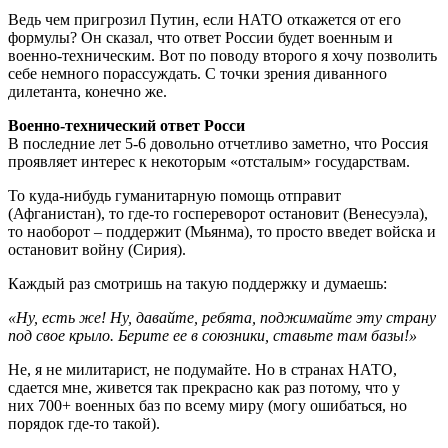
Ведь чем пригрозил Путин, если НАТО откажется от его
формулы? Он сказал, что ответ России будет военным и
военно-техническим. Вот по поводу второго я хочу позволить
себе немного порассуждать. С точки зрения диванного
дилетанта, конечно же.
Военно-технический ответ Росси
В последние лет 5-6 довольно отчетливо заметно, что Россия
проявляет интерес к некоторым «отсталым» государствам.
То куда-нибудь гуманитарную помощь отправит
(Афганистан), то где-то госпереворот остановит (Венесуэла),
то наоборот – поддержит (Мьянма), то просто введет войска и
остановит войну (Сирия).
Каждый раз смотришь на такую поддержку и думаешь:
«Ну, есть же! Ну, давайте, ребята, поджимайте эту страну
под свое крыло. Берите ее в союзники, ставьте там базы!»
Не, я не милитарист, не подумайте. Но в странах НАТО,
сдается мне, живется так прекрасно как раз потому, что у
них 700+ военных баз по всему миру (могу ошибаться, но
порядок где-то такой).