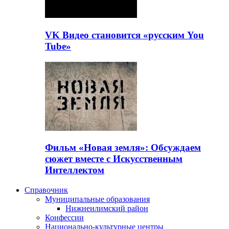
VK Видео становится «русским You
Tube»
Фильм «Новая земля»: Обсуждаем
сюжет вместе с Искусственным
Интеллектом
Справочник
Муниципальные образования
Нижнеилимский район
Конфессии
Национально-культурные центры